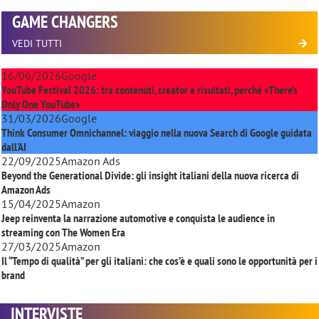
GAME CHANGERS
VEDI TUTTI
16/06/2026
Google
YouTube Festival 2026: tra contenuti, creator e risultati, perché «There’s
Only One YouTube»
31/03/2026
Google
Think Consumer Omnichannel: viaggio nella nuova Search di Google guidata
dall'AI
22/09/2025
Amazon Ads
Beyond the Generational Divide: gli insight italiani della nuova ricerca di
Amazon Ads
15/04/2025
Amazon
Jeep reinventa la narrazione automotive e conquista le audience in
streaming con
The Women Era
27/03/2025
Amazon
Il “Tempo di qualità” per gli italiani: che cos’è e quali sono le opportunità per i
brand
INTERVISTE