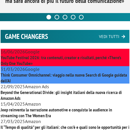
ma sarà ancora di più il futuro della comunicazione»
GAME CHANGERS
VEDI TUTTI
16/06/2026
Google
YouTube Festival 2026: tra contenuti, creator e risultati, perché «There’s
Only One YouTube»
31/03/2026
Google
Think Consumer Omnichannel: viaggio nella nuova Search di Google guidata
dall'AI
22/09/2025
Amazon Ads
Beyond the Generational Divide: gli insight italiani della nuova ricerca di
Amazon Ads
15/04/2025
Amazon
Jeep reinventa la narrazione automotive e conquista le audience in
streaming con
The Women Era
27/03/2025
Amazon
Il “Tempo di qualità” per gli italiani: che cos’è e quali sono le opportunità per i