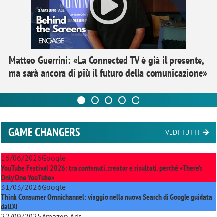
Matteo Guerrini: «La Connected TV è già il presente,
ma sarà ancora di più il futuro della comunicazione»
GAME CHANGERS
VEDI TUTTI
16/06/2026
Google
YouTube Festival 2026: tra contenuti, creator e risultati, perché «There’s
Only One YouTube»
31/03/2026
Google
Think Consumer Omnichannel: viaggio nella nuova Search di Google guidata
dall'AI
22/09/2025
Amazon Ads