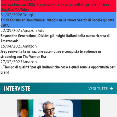
YouTube Festival 2026: tra contenuti, creator e risultati, perché «There’s
Only One YouTube»
31/03/2026
Google
Think Consumer Omnichannel: viaggio nella nuova Search di Google guidata
dall'AI
22/09/2025
Amazon Ads
Beyond the Generational Divide: gli insight italiani della nuova ricerca di
Amazon Ads
15/04/2025
Amazon
Jeep reinventa la narrazione automotive e conquista le audience in
streaming con
The Women Era
27/03/2025
Amazon
Il “Tempo di qualità” per gli italiani: che cos’è e quali sono le opportunità per i
brand
INTERVISTE
VEDI TUTTE