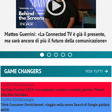
Matteo Guerrini: «La Connected TV è già il presente,
ma sarà ancora di più il futuro della comunicazione»
GAME CHANGERS
VEDI TUTTI
16/06/2026
Google
YouTube Festival 2026: tra contenuti, creator e risultati, perché «There’s
Only One YouTube»
31/03/2026
Google
Think Consumer Omnichannel: viaggio nella nuova Search di Google guidata
dall'AI