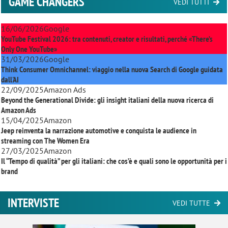
GAME CHANGERS
VEDI TUTTI
16/06/2026
Google
YouTube Festival 2026: tra contenuti, creator e risultati, perché «There’s
Only One YouTube»
31/03/2026
Google
Think Consumer Omnichannel: viaggio nella nuova Search di Google guidata
dall'AI
22/09/2025
Amazon Ads
Beyond the Generational Divide: gli insight italiani della nuova ricerca di
Amazon Ads
15/04/2025
Amazon
Jeep reinventa la narrazione automotive e conquista le audience in
streaming con
The Women Era
27/03/2025
Amazon
Il “Tempo di qualità” per gli italiani: che cos’è e quali sono le opportunità per i
brand
INTERVISTE
VEDI TUTTE