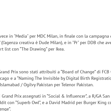
vece in "Media" per MDC Milan, in finale con la campagna d
”
(l’agenza creativa è Dude Milan), e in "Pr" per DDB che av
rt list con “The Drawing” per Ikea.
Grand Prix sono stati attribuiti a “Board of Change” di FCB
hicago e a “Naming The Invisible by Digital Birth Registrati
Islamabad / Ogilvy Pakistan per Telenor Pakistan.
iora di Deloitte Digital:
Ricerche di mercato. Neri,
ità resta centrale, l’AI deve
Doxa: «Non basta più desc
Grand Prix assegnati in “Social & Influencer”, a R/GA San
e il talento»
fenomeni: bisogna compre
ddit con “Superb Owl”, e a David Madrid per Burger King c
tradurli in azioni»
enge”.