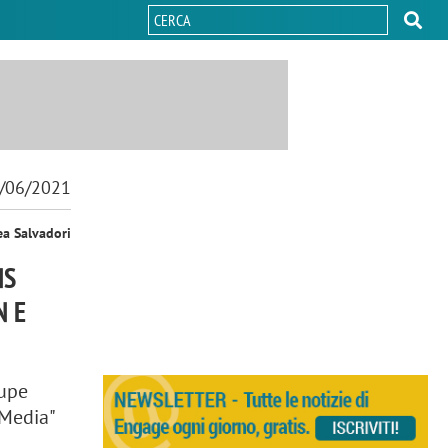
/06/2021
ea Salvadori
NS
N E
oupe
"Media"