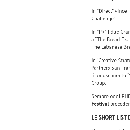
In “Direct” vince
Challenge”.
In “PR” I due Gra
a “The Bread Exa
The Lebanese Br
In “Creative Strat
Partners San Fra
riconoscimento “
Group.
Sempre oggi
PHD
Festival
preceden
LE SHORT LIST 