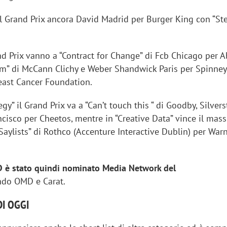
 il Grand Prix ancora David Madrid per Burger King con “S
nd Prix vanno a “Contract for Change” di Fcb Chicago per 
m” di McCann Clichy e Weber Shandwick Paris per Spinne
east Cancer Foundation.
egy” il Grand Prix va a “Can’t touch this “ di Goodby, Silver
ncisco per Cheetos, mentre in “Creative Data” vince il mas
Saylists” di Rothco (Accenture Interactive Dublin) per War
 è stato quindi nominato Media Network del
do OMD e Carat.
DI OGGI