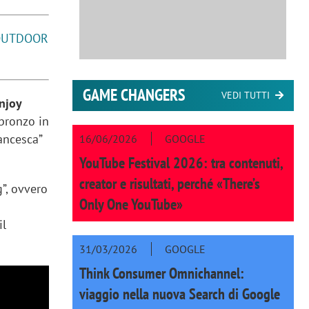
 OUTDOOR
GAME CHANGERS
VEDI TUTTI
njoy
bronzo in
rancesca”
16/06/2026
GOOGLE
YouTube Festival 2026: tra contenuti,
creator e risultati, perché «There’s
”, ovvero
Only One YouTube»
il
31/03/2026
GOOGLE
Think Consumer Omnichannel:
viaggio nella nuova Search di Google