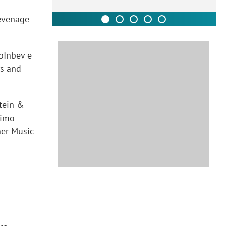
tevenage
AbInbev e
ys and
stein &
simo
ner Music