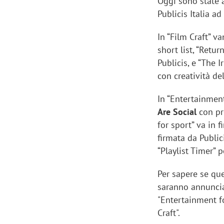
Oggi sono state a
Publicis Italia a
In “Film Craft” v
short list, “Retur
Publicis, e “The 
con creatività de
In “Entertainment
Are Social
con pr
for sport” va in 
firmata da Public
“Playlist Timer” p
Per sapere se qu
saranno annunciati
"Entertainment fo
Craft".