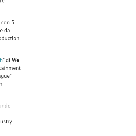
re
, con 5
te da
roduction
ch
” di
We
rtainment
ague”
on
uando
dustry