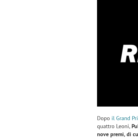
Manassero, Samsung Ads: «Con Total
Perez, Sam
View la reach della CTV diventa
mercato st
finalmente misurabile»
crescere»
Dopo
il Grand Pr
quattro Leoni,
Pu
nove premi, di cu