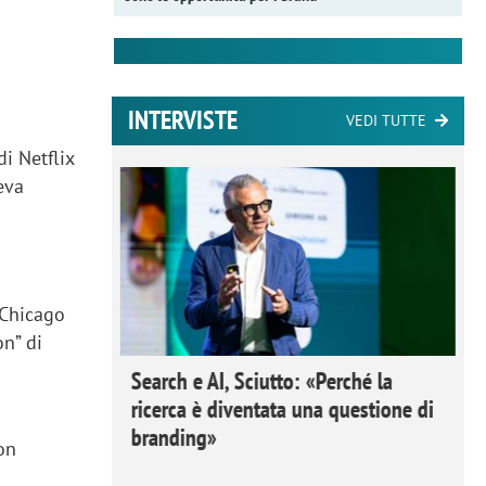
INTERVISTE
VEDI TUTTE
i Netflix
eva
 Chicago
on” di
 Ipsos
Search e AI, Sciutto: «Perché la
rivere i
ricerca è diventata una questione di
nderli e
branding»
on