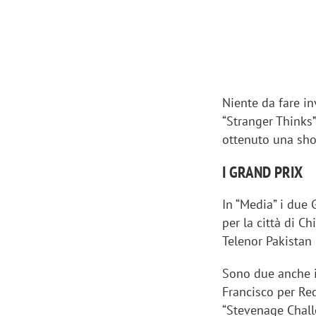
Niente da fare in
“Stranger Thinks
ottenuto una sho
I GRAND PRIX
In “Media” i due 
per la città di C
Telenor Pakistan 
Scazz, quando un'agenzia di
Emanuele V
comunicazione crea un brand food:
«La creativ
Sono due anche i 
«Marketing e prodotto devono
amplificar
Francisco per Re
crescere insieme»
“Stevenage Chall