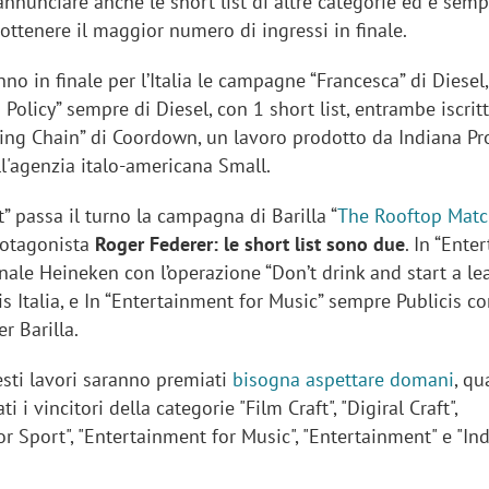
nnunciare anche le short list di altre categorie ed è semp
d ottenere il maggior numero di ingressi in finale.
anno in finale per l’Italia le campagne “Francesca” di Diesel
n Policy” sempre di Diesel, con 1 short list, entrambe iscrit
Iring Chain” di Coordown, un lavoro prodotto da Indiana P
ll'agenzia italo-americana Small.
” passa il turno la campagna di Barilla “
The Rooftop Mat
otagonista
Roger Federer: le short list sono due
. In “Ente
finale Heineken con l’operazione “Don’t drink and start a le
is Italia, e In “Entertainment for Music” sempre Publicis c
er Barilla.
esti lavori saranno premiati
bisogna aspettare domani
, q
 i vincitori della categorie "Film Craft", "Digiral Craft",
r Sport", "Entertainment for Music", "Entertainment" e "In