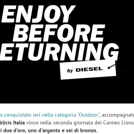
sung Ads: «L'Italia è un
Networking agli eventi: c
rategico e continuerà a
startup Kicè punta a elimi
"spreco di relazioni"
ix conquistato ieri nella categoria "Outdoor"
, accompagnat
blicis Italia
vince nella seconda giornata dei Cannes Lions
i due d'oro, uno d'argento e sei di bronzo.