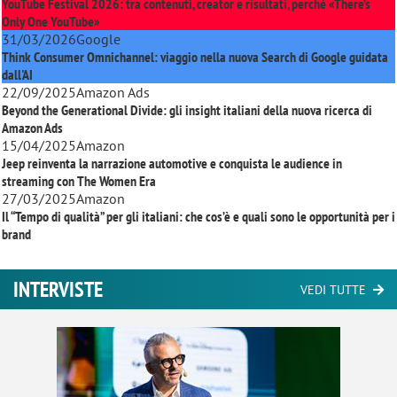
YouTube Festival 2026: tra contenuti, creator e risultati, perché «There’s
Only One YouTube»
31/03/2026
Google
Think Consumer Omnichannel: viaggio nella nuova Search di Google guidata
dall'AI
22/09/2025
Amazon Ads
Beyond the Generational Divide: gli insight italiani della nuova ricerca di
Amazon Ads
15/04/2025
Amazon
Jeep reinventa la narrazione automotive e conquista le audience in
streaming con
The Women Era
27/03/2025
Amazon
Il “Tempo di qualità” per gli italiani: che cos’è e quali sono le opportunità per i
brand
INTERVISTE
VEDI TUTTE