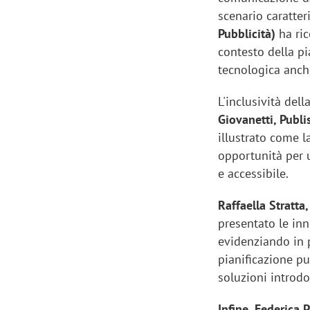
scenario caratter
Pubblicità)
ha ric
contesto della p
tecnologica anche
L'inclusività dell
Giovanetti, Publi
illustrato come l
opportunità per 
e accessibile.
Raffaella Stratt
presentato le in
evidenziando in p
pianificazione pu
soluzioni introdo
Infine, Federica 