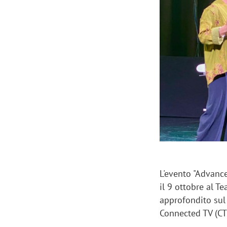
Manassero, Samsung Ads: «Con Total
Perez, Sam
View la reach della CTV diventa
mercato st
finalmente misurabile»
crescere»
L'evento "Advanc
il 9 ottobre al T
approfondito sul 
Connected TV (CT