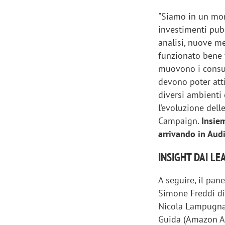
"Siamo in un mome
investimenti pubb
analisi, nuove me
funzionato bene f
muovono i consum
devono poter atti
diversi ambienti 
l’evoluzione delle
Campaign.
Insie
arrivando in Audi
INSIGHT DAI L
Scazz, quando un'agenzia di
Emanuele V
A seguire, il pane
comunicazione crea un brand food:
«La creativ
Simone Freddi di
«Marketing e prodotto devono
amplificar
Nicola Lampugnan
crescere insieme»
Guida (Amazon Ad