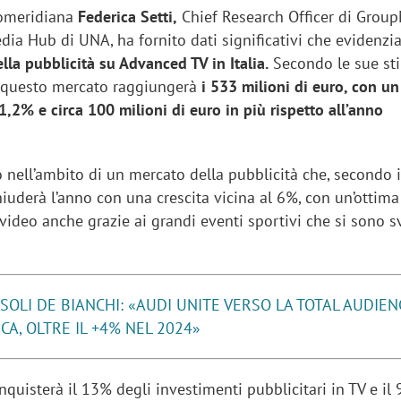
pomeridiana
Federica Setti,
Chief Research Officer di Grou
dia Hub di UNA, ha fornito dati significativi che evidenz
ella pubblicità su Advanced TV in Italia.
Secondo le sue sti
i questo mercato raggiungerà
i 533 milioni di euro, con un
,2% e circa 100 milioni di euro in più rispetto all’anno
 nell’ambito di un mercato della pubblicità che, secondo i
iuderà l’anno con una crescita vicina al 6%, con un’ottima
ideo anche grazie ai grandi eventi sportivi che si sono sv
SOLI DE BIANCHI: «AUDI UNITE VERSO LA TOTAL AUDIEN
CA, OLTRE IL +4% NEL 2024»
quisterà il 13% degli investimenti pubblicitari in TV e il