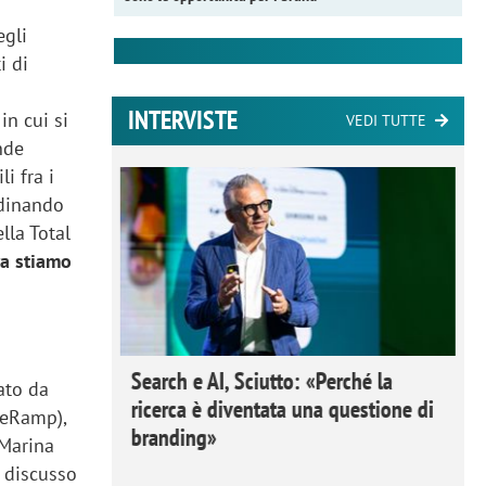
egli
i di
INTERVISTE
in cui si
VEDI TUTTE
nde
i fra i
rdinando
lla Total
ra stiamo
 Ipsos
Search e AI, Sciutto: «Perché la
rato da
rivere i
ricerca è diventata una questione di
veRamp),
nderli e
branding»
 Marina
 discusso