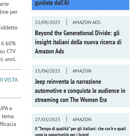
guidata dall'AI
arte
line per
22/09/2025
AMAZON ADS
siddetto
Beyond the Generational Divide: gli
insight italiani della nuova ricerca di
 il 60%
Amazon Ads
 su CTV
mi anni.
15/04/2025
AMAZON
I VISTA
Jeep reinventa la narrazione
automotive e conquista le audience in
streaming con
The Women Era
 UPA e
n tema
27/03/2025
AMAZON
ficacia
Il “Tempo di qualità” per gli italiani: che cos’è e quali
sono le opportunità per i brand