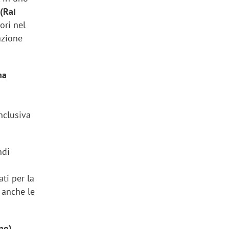
(Rai
ori nel
azione
na
nclusiva
ndi
ti per la
 anche le
ano)