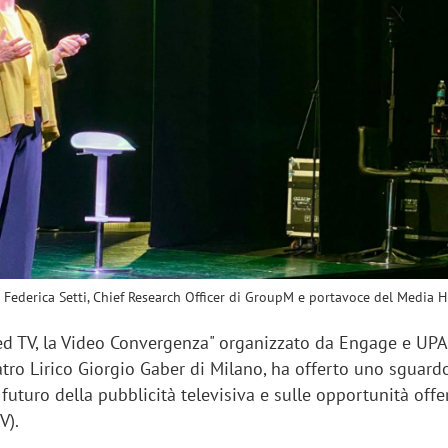
sung Ads: «L'Italia è un
Networking agli eventi: c
rategico e continuerà a
startup Kicè punta a elimi
"spreco di relazioni"
Federica Setti, Chief Research Officer di GroupM e portavoce del Media 
ed TV, la Video Convergenza" organizzato da Engage e UPA,
eatro Lirico Giorgio Gaber di Milano, ha offerto uno sguard
futuro della pubblicità televisiva e sulle opportunità offe
V).