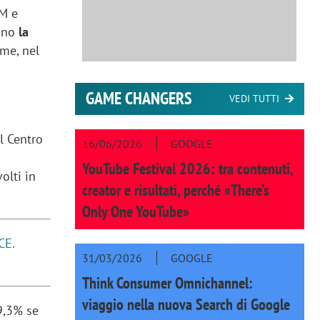
pM e
iano
la
me, nel
GAME CHANGERS
VEDI TUTTI
l Centro
16/06/2026
GOOGLE
YouTube Festival 2026: tra contenuti,
olti in
creator e risultati, perché «There’s
Only One YouTube»
CE.
31/03/2026
GOOGLE
Think Consumer Omnichannel:
viaggio nella nuova Search di Google
 9,3% se