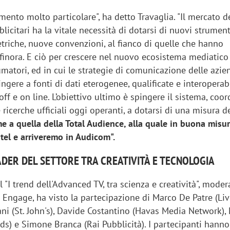
nto molto particolare", ha detto Travaglia. "Il mercato d
licitari ha la vitale necessità di dotarsi di nuovi strument
triche, nuove convenzioni, al fianco di quelle che hanno
inora. E ciò per crescere nel nuovo ecosistema mediatico 
atori, ed in cui le strategie di comunicazione delle azie
ngere a fonti di dati eterogenee, qualificate e interoperabil
off e on line. L’obiettivo ultimo è spingere il sistema, coo
 ricerche ufficiali oggi operanti, a dotarsi di una misura de
me a quella della Total Audience, alla quale in buona misu
tel e arriveremo in Audicom".
EADER DEL SETTORE TRA CREATIVITÀ E TECNOLOGIA
iora di Deloitte Digital:
Ricerche di mercato. Neri,
l "I trend dell'Advanced TV, tra scienza e creatività", mode
ità resta centrale, l’AI deve
Doxa: «Non basta più desc
 Engage, ha visto la partecipazione di Marco De Patre (Li
e il talento»
fenomeni: bisogna compre
i (St. John's), Davide Costantino (Havas Media Network),
tradurli in azioni»
s) e Simone Branca (Rai Pubblicità). I partecipanti hanno