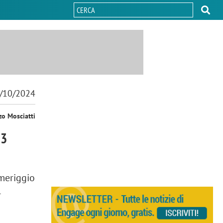
/10/2024
zo Mosciatti
33
omeriggio
l