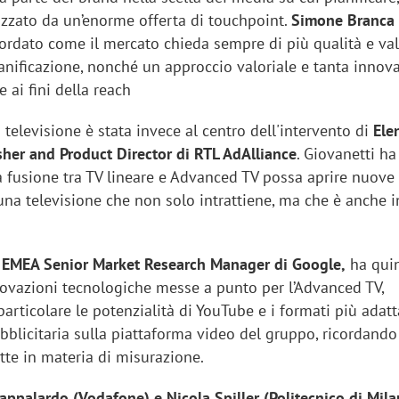
izzato da un’enorme offerta di touchpoint.
Simone Branca 
ordato come il mercato chieda sempre di più qualità e val
ianificazione, nonché un approccio valoriale e tanta innov
 ai fini della reach
a televisione è stata invece al centro dell'intervento di
Ele
sher and Product Director di RTL AdAlliance
. Giovanetti ha
a fusione tra TV lineare e Advanced TV possa aprire nuove
una televisione che non solo intrattiene, ma che è anche i
a, EMEA Senior Market Research Manager di Google,
ha qui
novazioni tecnologiche messe a punto per l’Advanced TV,
articolare le potenzialità di YouTube e i formati più adatta
bblicitaria sulla piattaforma video del gruppo, ricordando
tte in materia di misurazione.
Pappalardo (Vodafone) e Nicola Spiller (Politecnico di Mil