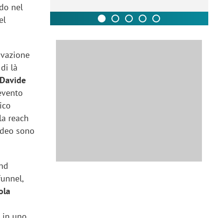
ndo nel
el
ovazione
di là
Davide
evento
ico
la reach
video sono
and
funnel,
ola
, in uno