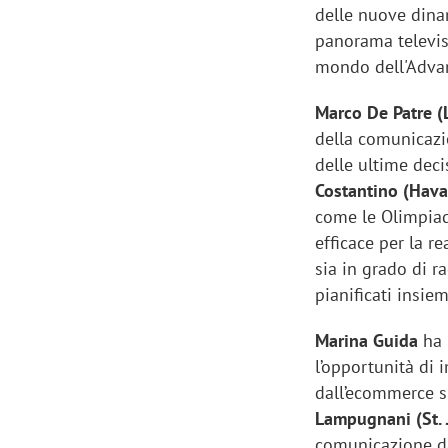
delle nuove dina
panorama televis
mondo dell'Adva
Marco De Patre 
della comunicazio
delle ultime deci
Costantino (Hav
come le Olimpiad
efficace per la r
sia in grado di 
pianificati insie
Marina Guida
ha 
l’opportunità di
dall’ecommerce s
Lampugnani (St. 
comunicazione da 