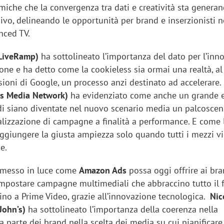
miche che la convergenza tra dati e creatività sta genera
ivo, delineando le opportunità per brand e inserzionisti n
nced TV.
(LiveRamp)
ha sottolineato l’importanza del dato per l’inn
ne e ha detto come la cookieless sia ormai una realtà, al 
sioni di Google, un processo anzi destinato ad accelerare.
as Media Network)
ha evidenziato come anche un grande 
i siano diventate nel nuovo scenario media un palcoscen
ealizzazione di campagne a finalità a performance. E come 
raggiungere la giusta ampiezza solo quando tutti i mezzi 
me.
messo in luce come
Amazon Ads
possa oggi offrire ai br
 impostare campagne multimediali che abbraccino tutto il 
ino a Prime Video, grazie all’innovazione tecnologica.
Nic
John’s)
ha sottolineato l’importanza della coerenza nella
parte dei brand nella scelta dei media su cui pianificare