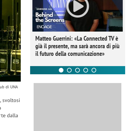
ome la
Matteo Guerrini: «La Connected TV è
nare lo
già il presente, ma sarà ancora di più
il futuro della comunicazione»
Hub di UNA
 svoltosi
o
rte dalla