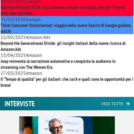
16/06/2026
Google
YouTube Festival 2026: tra contenuti, creator e risultati, perché «There’s
Only One YouTube»
31/03/2026
Google
Think Consumer Omnichannel: viaggio nella nuova Search di Google guidata
dall'AI
22/09/2025
Amazon Ads
Beyond the Generational Divide: gli insight italiani della nuova ricerca di
Amazon Ads
15/04/2025
Amazon
Jeep reinventa la narrazione automotive e conquista le audience in
streaming con
The Women Era
27/03/2025
Amazon
Il “Tempo di qualità” per gli italiani: che cos’è e quali sono le opportunità per i
brand
INTERVISTE
VEDI TUTTE