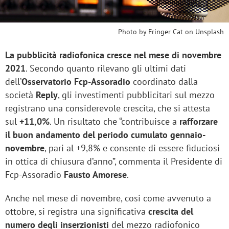
Photo by
Fringer Cat
on
Unsplash
La pubblicità radiofonica cresce nel mese di novembre
2021
. Secondo quanto rilevano gli ultimi dati
dell’
Osservatorio Fcp-Assoradio
coordinato dalla
società
Reply
, gli investimenti pubblicitari sul mezzo
registrano una considerevole crescita, che si attesta
sul
+11,0%
. Un risultato che “contribuisce a
rafforzare
il buon andamento del periodo cumulato gennaio-
novembre
, pari al +9,8% e consente di essere fiduciosi
in ottica di chiusura d’anno”, commenta il Presidente di
Fcp-Assoradio
Fausto Amorese
.
Anche nel mese di novembre, cosi come avvenuto a
ottobre, si registra una significativa
crescita del
numero degli inserzionisti
del mezzo radiofonico