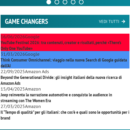
GAME CHANGERS
VEDI TUTTI
16/06/2026
Google
YouTube Festival 2026: tra contenuti, creator e risultati, perché «There’s
Only One YouTube»
31/03/2026
Google
Think Consumer Omnichannel: viaggio nella nuova Search di Google guidata
dall'AI
22/09/2025
Amazon Ads
Beyond the Generational Divide: gli insight italiani della nuova ricerca di
Amazon Ads
15/04/2025
Amazon
Jeep reinventa la narrazione automotive e conquista le audience in
streaming con
The Women Era
27/03/2025
Amazon
Il “Tempo di qualità” per gli italiani: che cos’è e quali sono le opportunità per i
brand