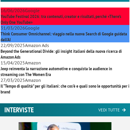
16/06/2026
Google
YouTube Festival 2026: tra contenuti, creator e risultati, perché «There’s
Only One YouTube»
31/03/2026
Google
Think Consumer Omnichannel: viaggio nella nuova Search di Google guidata
dall'AI
22/09/2025
Amazon Ads
Beyond the Generational Divide: gli insight italiani della nuova ricerca di
Amazon Ads
15/04/2025
Amazon
Jeep reinventa la narrazione automotive e conquista le audience in
streaming con
The Women Era
27/03/2025
Amazon
Il “Tempo di qualità” per gli italiani: che cos’è e quali sono le opportunità per i
brand
INTERVISTE
VEDI TUTTE