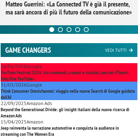
Matteo Guerrini: «La Connected TV è già il presente,
ma sarà ancora di più il futuro della comunicazione»
GAME CHANGERS
VEDI TUTTI
16/06/2026
Google
YouTube Festival 2026: tra contenuti, creator e risultati, perché «There’s
Only One YouTube»
31/03/2026
Google
Think Consumer Omnichannel: viaggio nella nuova Search di Google guidata
dall'AI
22/09/2025
Amazon Ads
Beyond the Generational Divide: gli insight italiani della nuova ricerca di
Amazon Ads
15/04/2025
Amazon
Jeep reinventa la narrazione automotive e conquista le audience in
streaming con
The Women Era