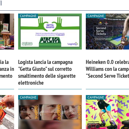
I
CAMPAGNE
CAMPAGNE
ia la
Logista lancia la campagna
Heineken 0.0 celebr
anza in
"Getta Giusto" sul corretto
Williams con la cam
imento
smaltimento delle sigarette
"Second Serve Ticke
elettroniche
CAMPAGNE
CAMPAGNE