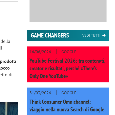
A
GAME CHANGERS
VEDI TUTTI
 della
di
16/06/2026
GOOGLE
a
YouTube Festival 2026: tra contenuti,
 prodotti
creator e risultati, perché «There’s
Rocco
etto di
Only One YouTube»
31/03/2026
GOOGLE
Think Consumer Omnichannel:
viaggio nella nuova Search di Google