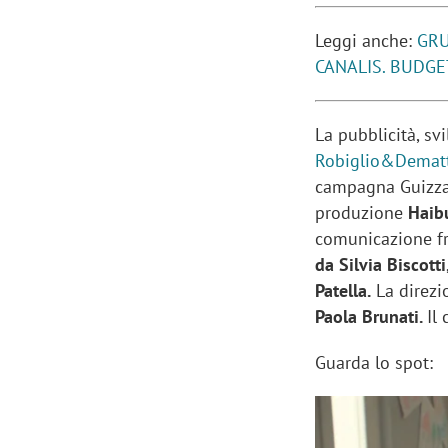
Leggi anche:
GRU
CANALIS. BUDGE
La pubblicità, sv
Robiglio&Dematt
campagna Guizza e
produzione
Haib
comunicazione fre
da Silvia Biscotti
Patella.
La direzio
Paola Brunati.
Il
Guarda lo spot: