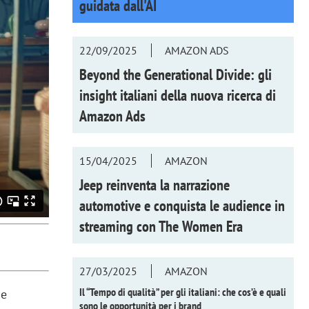
guidata dall'AI
22/09/2025
AMAZON ADS
Beyond the Generational Divide: gli
insight italiani della nuova ricerca di
Amazon Ads
15/04/2025
AMAZON
Jeep reinventa la narrazione
automotive e conquista le audience in
streaming con
The Women Era
27/03/2025
AMAZON
Il “Tempo di qualità” per gli italiani: che cos’è e quali
he
sono le opportunità per i brand