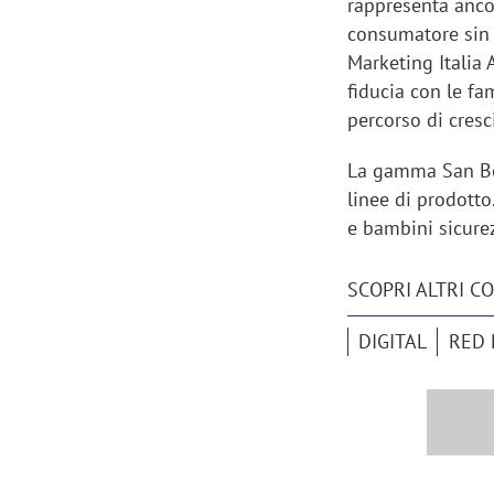
rappresenta ancor
consumatore sin 
Marketing Italia
fiducia con le f
percorso di cresci
La gamma San Be
linee di prodotto
e bambini sicurez
SCOPRI ALTRI C
DIGITAL
RED 
Scazz, quando un'agenzia di
Emanuele V
comunicazione crea un brand food:
«La creativ
«Marketing e prodotto devono
amplificar
crescere insieme»