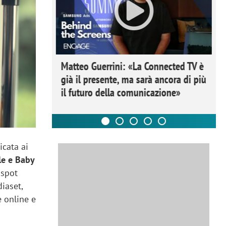
ome la
Matteo Guerrini: «La Connected TV è
nare lo
già il presente, ma sarà ancora di più
il futuro della comunicazione»
icata ai
le e Baby
 spot
diaset,
e online e