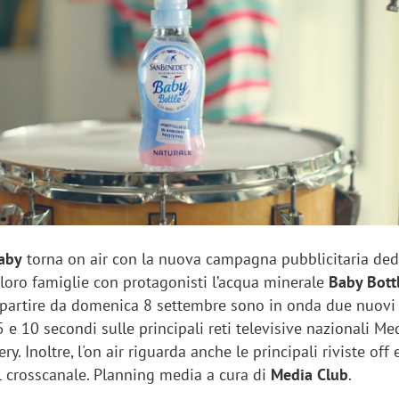
sung Ads: «L'Italia è un
Networking agli eventi: c
rategico e continuerà a
startup Kicè punta a elimi
"spreco di relazioni"
aby
torna on air con la nuova campagna pubblicitaria ded
e loro famiglie con protagonisti l’acqua minerale
Baby Bott
A partire da domenica 8 settembre sono in onda due nuovi
5 e 10 secondi sulle principali reti televisive nazionali Me
ry. Inoltre, l'on air riguarda anche le principali riviste off 
 crosscanale. P
lanning media a cura di
Media Club
.