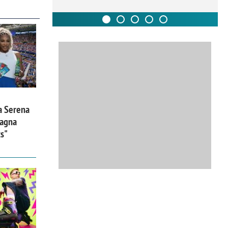
a Serena
pagna
ts"