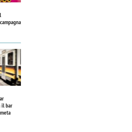
l
a campagna
ar
 il bar
a meta