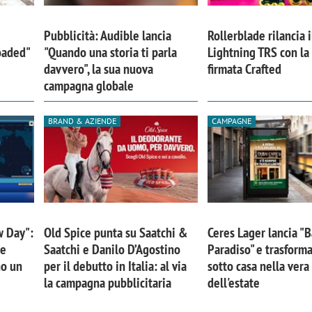
Pubblicità: Audible lancia
Rollerblade rilancia i
Loaded"
"Quando una storia ti parla
Lightning TRS con l
davvero", la sua nuova
firmata Crafted
campagna globale
BRAND & AZIENDE
CAMPAGNE
w Day":
Old Spice punta su Saatchi &
Ceres Lager lancia "B
 e
Saatchi e Danilo D’Agostino
Paradiso" e trasforma
no un
per il debutto in Italia: al via
sotto casa nella ver
la campagna pubblicitaria
dell'estate