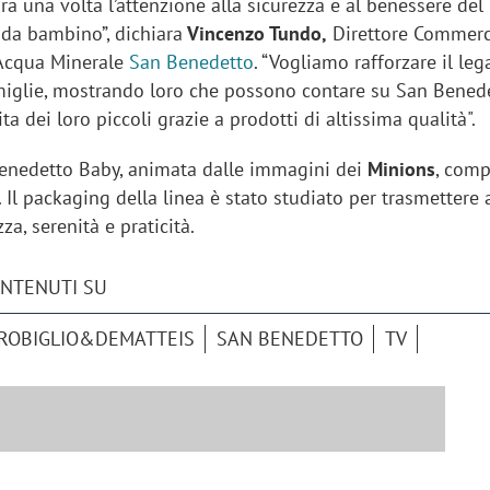
a una volta l’attenzione alla sicurezza e al benessere del
da bambino”, dichiara
Vincenzo Tundo,
Direttore Commerc
 Acqua Minerale
San Benedetto
. “Vogliamo rafforzare il le
amiglie, mostrando loro che possono contare su San Bened
ta dei loro piccoli grazie a prodotti di altissima qualità".
nedetto Baby, animata dalle immagini dei
Minions
, comp
. Il packaging della linea è stato studiato per trasmettere 
za, serenità e praticità.
ONTENUTI SU
ROBIGLIO&DEMATTEIS
SAN BENEDETTO
TV
iora di Deloitte Digital:
Ricerche di mercato. Neri,
ità resta centrale, l’AI deve
Doxa: «Non basta più desc
e il talento»
fenomeni: bisogna compre
tradurli in azioni»