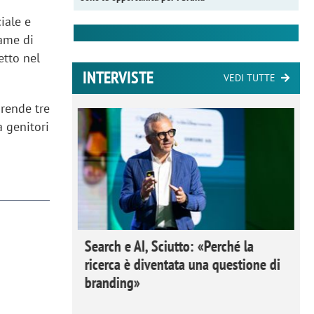
iale e
game di
etto nel
INTERVISTE
VEDI TUTTE
rende tre
a genitori
 Ipsos
Search e AI, Sciutto: «Perché la
rivere i
ricerca è diventata una questione di
nderli e
branding»