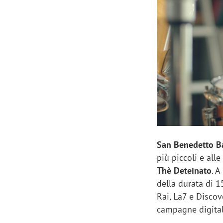
Manassero, Samsung Ads: «Con Total
Perez, Sam
View la reach della CTV diventa
mercato st
finalmente misurabile»
crescere»
San Benedetto B
più piccoli e all
Thè Deteinato
. 
della durata di 1
Rai, La7 e Discove
campagne digital