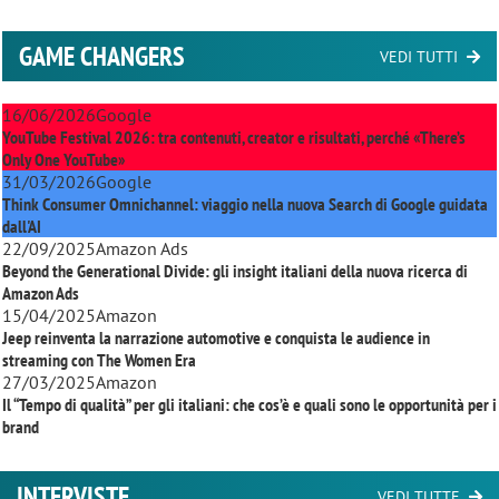
GAME CHANGERS
VEDI TUTTI
16/06/2026
Google
YouTube Festival 2026: tra contenuti, creator e risultati, perché «There’s
Only One YouTube»
31/03/2026
Google
Think Consumer Omnichannel: viaggio nella nuova Search di Google guidata
dall'AI
22/09/2025
Amazon Ads
Beyond the Generational Divide: gli insight italiani della nuova ricerca di
Amazon Ads
15/04/2025
Amazon
Jeep reinventa la narrazione automotive e conquista le audience in
streaming con
The Women Era
27/03/2025
Amazon
Il “Tempo di qualità” per gli italiani: che cos’è e quali sono le opportunità per i
brand
INTERVISTE
VEDI TUTTE