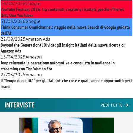
16/06/2026
Google
YouTube Festival 2026: tra contenuti, creator e risultati, perché «There’s
Only One YouTube»
31/03/2026
Google
Think Consumer Omnichannel: viaggio nella nuova Search di Google guidata
dall'AI
22/09/2025
Amazon Ads
Beyond the Generational Divide: gli insight italiani della nuova ricerca di
Amazon Ads
15/04/2025
Amazon
Jeep reinventa la narrazione automotive e conquista le audience in
streaming con
The Women Era
27/03/2025
Amazon
Il “Tempo di qualità” per gli italiani: che cos’è e quali sono le opportunità per i
brand
INTERVISTE
VEDI TUTTE