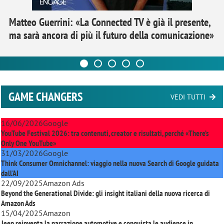
Matteo Guerrini: «La Connected TV è già il presente,
ma sarà ancora di più il futuro della comunicazione»
GAME CHANGERS
VEDI TUTTI
16/06/2026
Google
YouTube Festival 2026: tra contenuti, creator e risultati, perché «There’s
Only One YouTube»
31/03/2026
Google
Think Consumer Omnichannel: viaggio nella nuova Search di Google guidata
dall'AI
22/09/2025
Amazon Ads
Beyond the Generational Divide: gli insight italiani della nuova ricerca di
Amazon Ads
15/04/2025
Amazon
Jeep reinventa la narrazione automotive e conquista le audience in