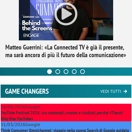
Matteo Guerrini: «La Connected TV è già il presente,
ma sarà ancora di più il futuro della comunicazione»
GAME CHANGERS
VEDI TUTTI
16/06/2026
Google
YouTube Festival 2026: tra contenuti, creator e risultati, perché «There’s
Only One YouTube»
31/03/2026
Google
Think Consumer Omnichannel: viaggio nella nuova Search di Google guidata