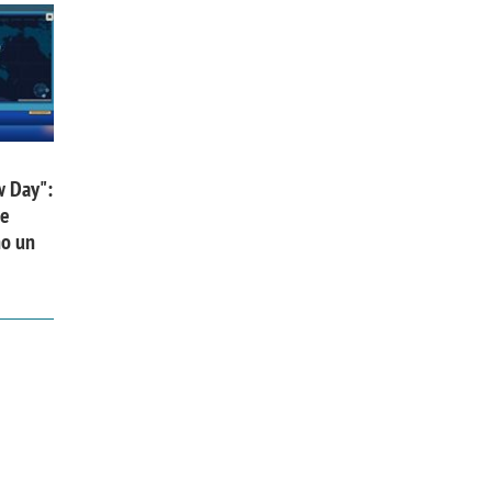
w Day":
 e
no un
iora di Deloitte Digital:
Ricerche di mercato. Neri,
ità resta centrale, l’AI deve
Doxa: «Non basta più desc
e il talento»
fenomeni: bisogna compre
tradurli in azioni»