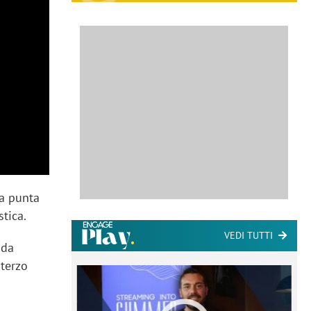
ia punta
stica.
VEDI TUTTI
 da
 terzo