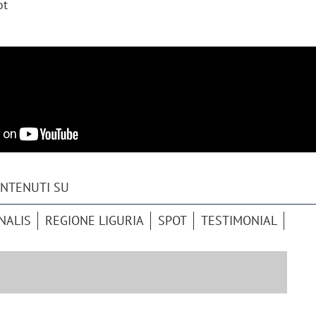
ot
sung Ads: «L'Italia è un
Networking agli eventi: c
rategico e continuerà a
startup Kicè punta a elimi
"spreco di relazioni"
ONTENUTI SU
NALIS
REGIONE LIGURIA
SPOT
TESTIMONIAL