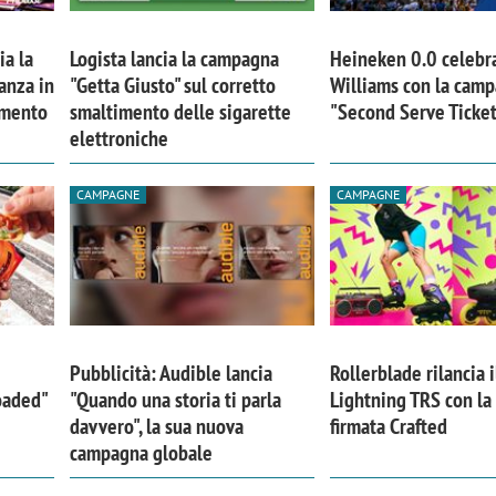
ia la
Logista lancia la campagna
Heineken 0.0 celebr
anza in
"Getta Giusto" sul corretto
Williams con la cam
imento
smaltimento delle sigarette
"Second Serve Ticke
elettroniche
CAMPAGNE
CAMPAGNE
Pubblicità: Audible lancia
Rollerblade rilancia i
Loaded"
"Quando una storia ti parla
Lightning TRS con l
davvero", la sua nuova
firmata Crafted
campagna globale