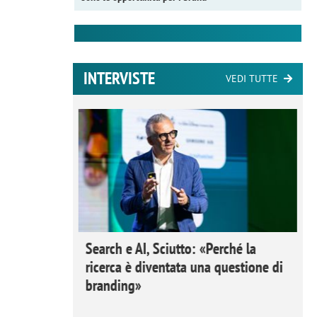
INTERVISTE
VEDI TUTTE
 Ipsos
Search e AI, Sciutto: «Perché la
rivere i
ricerca è diventata una questione di
nderli e
branding»