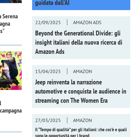
guidata dall'AI
a Serena
22/09/2025
AMAZON ADS
pagna
ts"
Beyond the Generational Divide: gli
insight italiani della nuova ricerca di
Amazon Ads
15/04/2025
AMAZON
Jeep reinventa la narrazione
automotive e conquista le audience in
streaming con
The Women Era
l
a campagna
27/03/2025
AMAZON
Il “Tempo di qualità” per gli italiani: che cos’è e quali
sono le opportunità per i brand