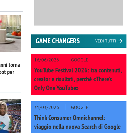
GAME CHANGERS
VEDI TUTTI
16/06/2026
GOOGLE
nni torna
YouTube Festival 2026: tra contenuti,
pot per
creator e risultati, perché «There’s
Only One YouTube»
31/03/2026
GOOGLE
Think Consumer Omnichannel:
viaggio nella nuova Search di Google