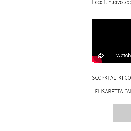
Ecco il nuovo sp
Manassero, Samsung Ads: «Con Total
Perez, Sam
View la reach della CTV diventa
mercato st
finalmente misurabile»
crescere»
SCOPRI ALTRI C
ELISABETTA CA