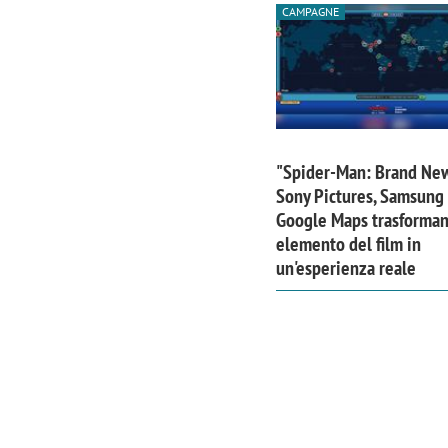
CAMPAGNE
"Spider-Man: Brand Ne
Sony Pictures, Samsung
Google Maps trasforma
elemento del film in
un'esperienza reale
Scazz, quando un'agenzia di
Emanuele V
comunicazione crea un brand food:
«La creativ
«Marketing e prodotto devono
amplificar
crescere insieme»