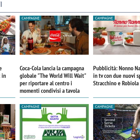
I
CAMPAGNE
CAMPAGNE
e
Coca-Cola lancia la campagna
Pubblicità: Nonno Na
 in
globale "The World Will Wait"
in tv con due nuovi s
per riportare al centro i
Stracchino e Robiola
momenti condivisi a tavola
CAMPAGNE
CAMPAGNE