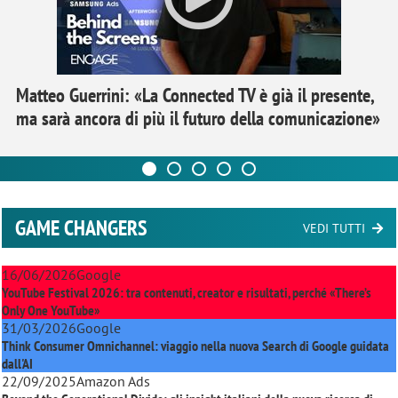
Matteo Guerrini: «La Connected TV è già il presente,
ma sarà ancora di più il futuro della comunicazione»
GAME CHANGERS
VEDI TUTTI
16/06/2026
Google
YouTube Festival 2026: tra contenuti, creator e risultati, perché «There’s
Only One YouTube»
31/03/2026
Google
Think Consumer Omnichannel: viaggio nella nuova Search di Google guidata
dall'AI
22/09/2025
Amazon Ads