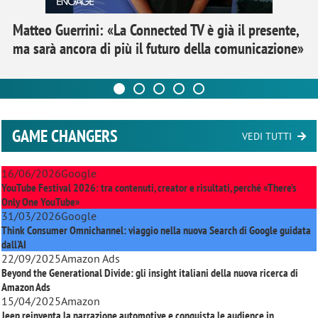
Matteo Guerrini: «La Connected TV è già il presente,
ma sarà ancora di più il futuro della comunicazione»
GAME CHANGERS
VEDI TUTTI
16/06/2026
Google
YouTube Festival 2026: tra contenuti, creator e risultati, perché «There’s
Only One YouTube»
31/03/2026
Google
Think Consumer Omnichannel: viaggio nella nuova Search di Google guidata
dall'AI
22/09/2025
Amazon Ads
Beyond the Generational Divide: gli insight italiani della nuova ricerca di
Amazon Ads
15/04/2025
Amazon
Jeep reinventa la narrazione automotive e conquista le audience in