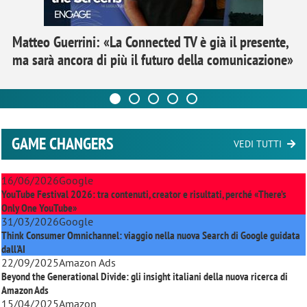
Matteo Guerrini: «La Connected TV è già il presente,
ma sarà ancora di più il futuro della comunicazione»
GAME CHANGERS
VEDI TUTTI
16/06/2026
Google
YouTube Festival 2026: tra contenuti, creator e risultati, perché «There’s
Only One YouTube»
31/03/2026
Google
Think Consumer Omnichannel: viaggio nella nuova Search di Google guidata
dall'AI
22/09/2025
Amazon Ads
Beyond the Generational Divide: gli insight italiani della nuova ricerca di
Amazon Ads
15/04/2025
Amazon