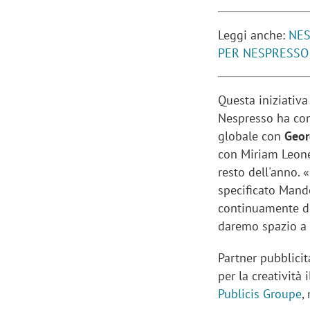
Leggi anche:
NES
PER NESPRESSO 
Questa iniziativa
Nespresso ha cond
globale con
Geor
con Miriam Leone
resto dell'anno.
specificato Mand
continuamente del
daremo spazio a 
Scazz, quando un'agenzia di
Emanuele V
Partner pubblici
comunicazione crea un brand food:
«La creativ
per la creatività
«Marketing e prodotto devono
amplificar
Publicis Groupe
,
crescere insieme»