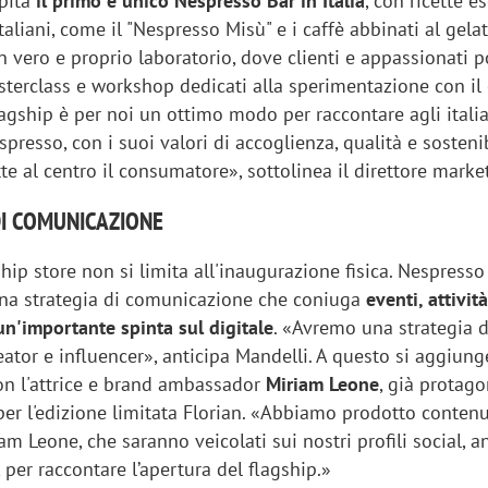
spita
il primo e unico Nespresso Bar in Italia
, con ricette e
italiani, come il "Nespresso Misù" e i caffè abbinati al gela
 vero e proprio laboratorio, dove clienti e appassionati 
terclass e workshop dedicati alla sperimentazione con il 
lagship è per noi un ottimo modo per raccontare agli itali
spresso, con i suoi valori di accoglienza, qualità e sostenib
e al centro il consumatore», sottolinea il direttore marke
DI COMUNICAZIONE
gship store non si limita all'inaugurazione fisica. Nespresso
 una strategia di comunicazione che coniuga
eventi, attivit
un'importante spinta sul digitale
. «Avremo una strategia d
ator e influencer», anticipa Mandelli. A questo si aggiung
on l'attrice e brand ambassador
Miriam Leone
, già protago
er l'edizione limitata Florian. «Abbiamo prodotto contenu
am Leone, che saranno veicolati sui nostri profili social, 
 per raccontare l’apertura del flagship.»