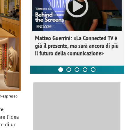
ome la
Matteo Guerrini: «La Connected TV è
nare lo
già il presente, ma sarà ancora di più
il futuro della comunicazione»
 Nespresso
re
,
re l'idea
te di un