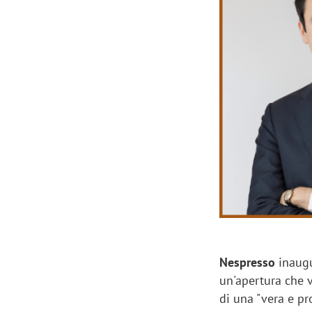
Manassero, Samsung Ads: «Con Total
Perez, Sam
View la reach della CTV diventa
mercato st
finalmente misurabile»
crescere»
Nespresso
inaugu
un'apertura che v
di una "vera e pr