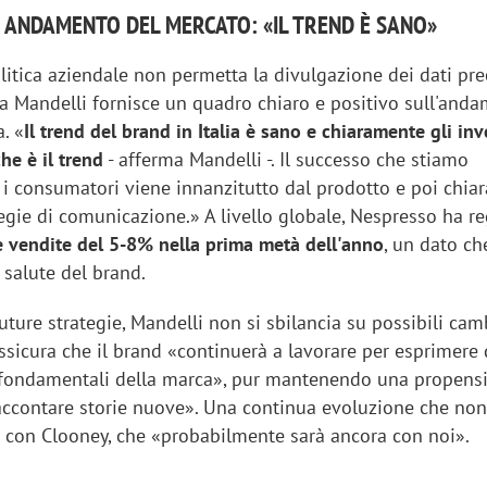
E ANDAMENTO DEL MERCATO: «IL TREND È SANO»
itica aziendale non permetta la divulgazione dei dati prec
ca Mandelli fornisce un quadro chiaro e positivo sull'and
a. «
Il trend del brand in Italia è sano e chiaramente gli in
he è il trend
- afferma Mandelli -. Il successo che stiamo
 i consumatori viene innanzitutto dal prodotto e poi chi
egie di comunicazione.» A livello globale, Nespresso ha re
le vendite del 5-8% nella prima metà dell'anno
, un dato ch
 salute del brand.
future strategie, Mandelli non si sbilancia su possibili ca
ssicura che il brand «continuerà a lavorare per esprimere 
r fondamentali della marca», pur mantenendo una propens
raccontare storie nuove». Una continua evoluzione che no
e con Clooney, che «probabilmente sarà ancora con noi».