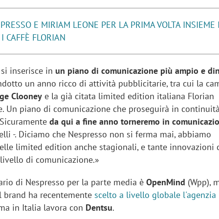
PRESSO E MIRIAM LEONE PER LA PRIMA VOLTA INSIEME 
I CAFFÈ FLORIAN
 si inserisce in
un piano di comunicazione più ampio e di
otto un anno ricco di attività pubblicitarie, tra cui la c
ge Clooney
e la già citata limited edition italiana Florian
. Un piano di comunicazione che proseguirà in continuità 
 «Sicuramente
da qui a fine anno torneremo in comunicazi
elli -. Diciamo che Nespresso non si ferma mai, abbiamo
le limited edition anche stagionali, e tante innovazioni 
livello di comunicazione.»
iora di Deloitte Digital:
Ricerche di mercato. Neri,
tario di Nespresso per la parte media è
OpenMind
(Wpp), 
ità resta centrale, l’AI deve
Doxa: «Non basta più desc
 il brand ha recentemente
scelto a livello globale l'agenzia
e il talento»
fenomeni: bisogna compre
 ma in Italia lavora con
Dentsu
.
tradurli in azioni»