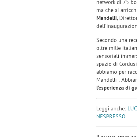
network di 75 bou
ma che si arricc
Mandelli
, Dirett
dell'inaugurazion
Secondo una rece
oltre mille itali
sensoriali immers
spazio di Cordus
abbiamo per racc
Mandelli -. Abbi
l’esperienza di gu
Leggi anche:
LUC
NESPRESSO