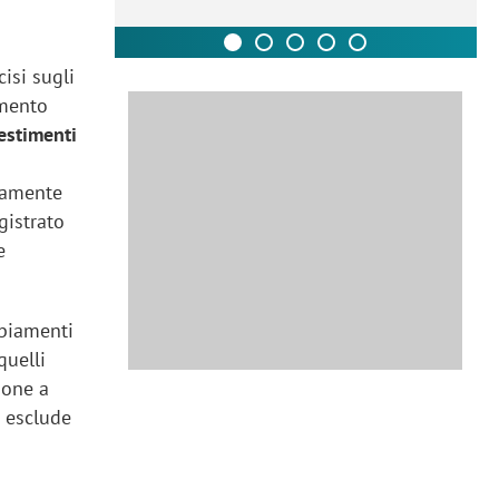
isi sugli
amento
vestimenti
aramente
gistrato
e
mbiamenti
quelli
ione a
n esclude