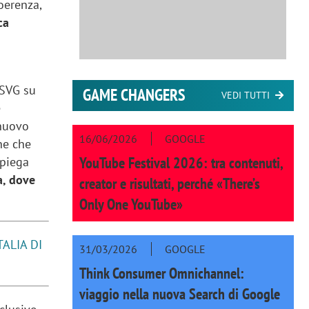
oerenza,
ca
 SVG su
GAME CHANGERS
VEDI TUTTI
e
 nuovo
16/06/2026
GOOGLE
ne che
YouTube Festival 2026: tra contenuti,
spiega
a, dove
creator e risultati, perché «There’s
Only One YouTube»
ALIA DI
31/03/2026
GOOGLE
Think Consumer Omnichannel:
viaggio nella nuova Search di Google