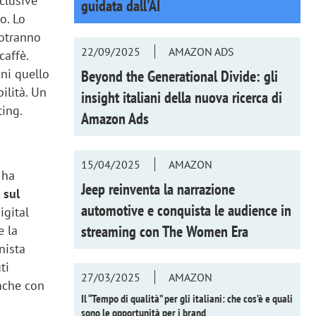
sclusive
guidata dall'AI
to. Lo
potranno
22/09/2025
AMAZON ADS
caffè.
ani quello
Beyond the Generational Divide: gli
ilità. Un
insight italiani della nuova ricerca di
ting.
Amazon Ads
15/04/2025
AMAZON
 ha
Jeep reinventa la narrazione
à sul
automotive e conquista le audience in
igital
streaming con
The Women Era
e la
nista
ti
27/03/2025
AMAZON
anche con
Il “Tempo di qualità” per gli italiani: che cos’è e quali
sono le opportunità per i brand