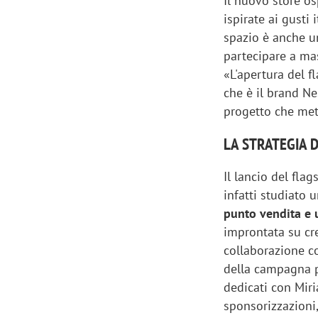
Il nuovo store o
ispirate ai gusti 
spazio è anche un
partecipare a mas
«L'apertura del f
che è il brand Ne
progetto che mett
LA STRATEGIA 
Il lancio del fla
infatti studiato
punto vendita e 
improntata su cre
collaborazione c
della campagna p
dedicati con Miri
sponsorizzazioni,