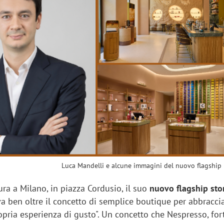
sung Ads: «L'Italia è un
Networking agli eventi: c
rategico e continuerà a
startup Kicè punta a elimi
"spreco di relazioni"
Luca Mandelli e alcune immagini del nuovo flagship
ra a Milano, in piazza Cordusio, il suo
nuovo flagship sto
a ben oltre il concetto di semplice boutique per abbraccia
opria esperienza di gusto". Un concetto che Nespresso, for