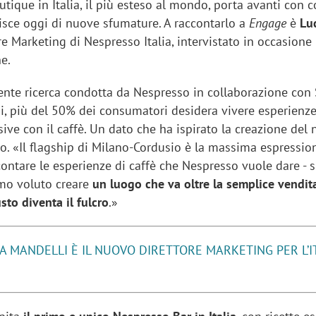
tique in Italia, il più esteso al mondo, porta avanti con c
hisce oggi di nuove sfumature. A raccontarlo a
Engage
è
Lu
ore Marketing di Nespresso Italia, intervistato in occasione
e.
nte ricerca condotta da Nespresso in collaborazione con
ani, più del 50% dei consumatori desidera vivere esperienz
ive con il caffè. Un dato che ha ispirato la creazione del
io. «Il flagship di Milano-Cordusio è la massima espressio
ontare le esperienze di caffè che Nespresso vuole dare - 
amo voluto creare
un luogo che va oltre la semplice vendit
sto diventa il fulcro
.»
A MANDELLI È IL NUOVO DIRETTORE MARKETING PER L’IT