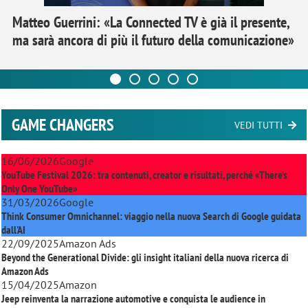
Matteo Guerrini: «La Connected TV è già il presente,
ma sarà ancora di più il futuro della comunicazione»
GAME CHANGERS
VEDI TUTTI
16/06/2026
Google
YouTube Festival 2026: tra contenuti, creator e risultati, perché «There’s
Only One YouTube»
31/03/2026
Google
Think Consumer Omnichannel: viaggio nella nuova Search di Google guidata
dall'AI
22/09/2025
Amazon Ads
Beyond the Generational Divide: gli insight italiani della nuova ricerca di
Amazon Ads
15/04/2025
Amazon
Jeep reinventa la narrazione automotive e conquista le audience in