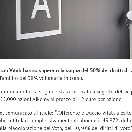
sung Ads: «L'Italia è un
Networking agli eventi: c
rategico e continuerà a
startup Kicè punta a elimi
"spreco di relazioni"
ccio Vitali hanno superato la soglia del 50% dei diritti di 
ll’ambito dell’OPA volontaria in corso.
 in una nota. La soglia è stata superata a seguito dell’ac
 55.000 azioni Alkemy al prezzo di 12 euro per azione.
el comunicato ufficiale:
“
l’Offerente e Duccio Vitali, a esito
ebbero titolari complessivamente di almeno il 49,87% del c
 alla Maggiorazione del Voto, del 50,30% dei diritti di voto”