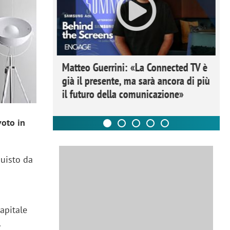
ome la
Matteo Guerrini: «La Connected TV è
nare lo
già il presente, ma sarà ancora di più
il futuro della comunicazione»
voto in
quisto da
apitale
.