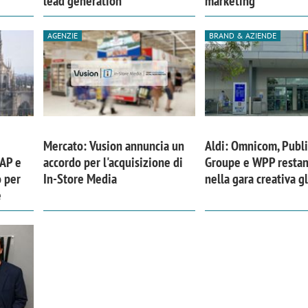
lead generation
marketing
AGENZIE
BRAND & AZIENDE
Mercato: Vusion annuncia un
Aldi: Omnicom, Publi
GAP e
accordo per l'acquisizione di
Groupe e WPP restan
o per
In-Store Media
nella gara creativa g
e
iora di Deloitte Digital:
Ricerche di mercato. Neri,
ità resta centrale, l’AI deve
Doxa: «Non basta più desc
e il talento»
fenomeni: bisogna compre
tradurli in azioni»