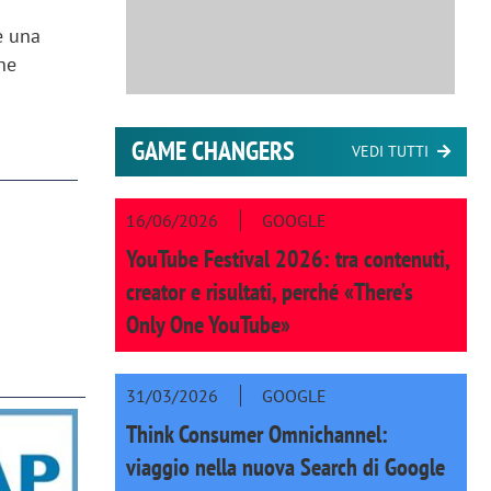
re una
he
GAME CHANGERS
VEDI TUTTI
16/06/2026
GOOGLE
YouTube Festival 2026: tra contenuti,
creator e risultati, perché «There’s
Only One YouTube»
31/03/2026
GOOGLE
Think Consumer Omnichannel:
viaggio nella nuova Search di Google