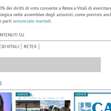
0% dei diritti di voto consente a Retex e Vitali di esercita
tegica nelle assemblee degli azionisti, come previsto anc
le parti
annunciato martedì
.
ONTENUTI SU
IO VITALI
RETEX
I
AGENZIE
AGENZIE