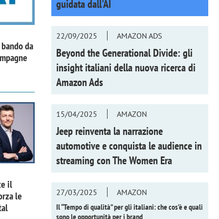
guidata dall'AI
22/09/2025
AMAZON ADS
l bando da
Beyond the Generational Divide: gli
campagne
insight italiani della nuova ricerca di
Amazon Ads
15/04/2025
AMAZON
Jeep reinventa la narrazione
automotive e conquista le audience in
streaming con
The Women Era
e il
27/03/2025
AMAZON
orza le
tal
Il “Tempo di qualità” per gli italiani: che cos’è e quali
sono le opportunità per i brand