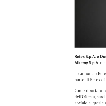
Manassero, Samsung Ads: «Con Total
Perez, Sam
View la reach della CTV diventa
mercato st
finalmente misurabile»
crescere»
Retex S.p.A. e Du
Alkemy S.p.A
. ne
Lo annuncia Retex
parte di Retex di
Come riportato n
dell’Offerta, sar
sociale e, grazie