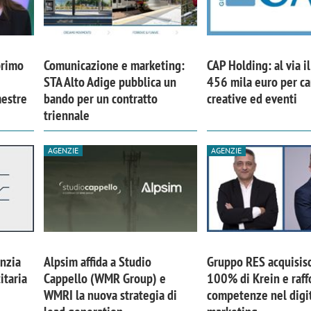
primo
Comunicazione e marketing:
CAP Holding: al via i
STA Alto Adige pubblica un
456 mila euro per 
mestre
bando per un contratto
creative ed eventi
triennale
AGENZIE
AGENZIE
nzia
Alpsim affida a Studio
Gruppo RES acquisisc
itaria
Cappello (WMR Group) e
100% di Krein e raff
WMRI la nuova strategia di
competenze nel digi