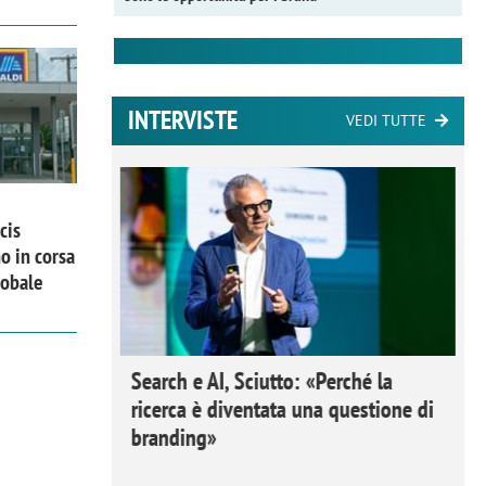
INTERVISTE
VEDI TUTTE
cis
o in corsa
lobale
 Ipsos
Search e AI, Sciutto: «Perché la
rivere i
ricerca è diventata una questione di
nderli e
branding»