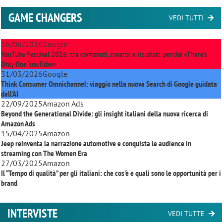
GAME CHANGERS
VEDI TUTTI
16/06/2026
Google
YouTube Festival 2026: tra contenuti, creator e risultati, perché «There’s
Only One YouTube»
31/03/2026
Google
Think Consumer Omnichannel: viaggio nella nuova Search di Google guidata
dall'AI
22/09/2025
Amazon Ads
Beyond the Generational Divide: gli insight italiani della nuova ricerca di
Amazon Ads
15/04/2025
Amazon
Jeep reinventa la narrazione automotive e conquista le audience in
streaming con
The Women Era
27/03/2025
Amazon
Il “Tempo di qualità” per gli italiani: che cos’è e quali sono le opportunità per i
brand
INTERVISTE
VEDI TUTTE