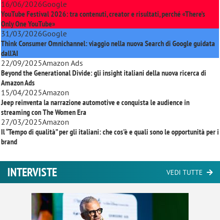
16/06/2026
Google
YouTube Festival 2026: tra contenuti, creator e risultati, perché «There’s
Only One YouTube»
31/03/2026
Google
Think Consumer Omnichannel: viaggio nella nuova Search di Google guidata
dall'AI
22/09/2025
Amazon Ads
Beyond the Generational Divide: gli insight italiani della nuova ricerca di
Amazon Ads
15/04/2025
Amazon
Jeep reinventa la narrazione automotive e conquista le audience in
streaming con
The Women Era
27/03/2025
Amazon
Il “Tempo di qualità” per gli italiani: che cos’è e quali sono le opportunità per i
brand
INTERVISTE
VEDI TUTTE