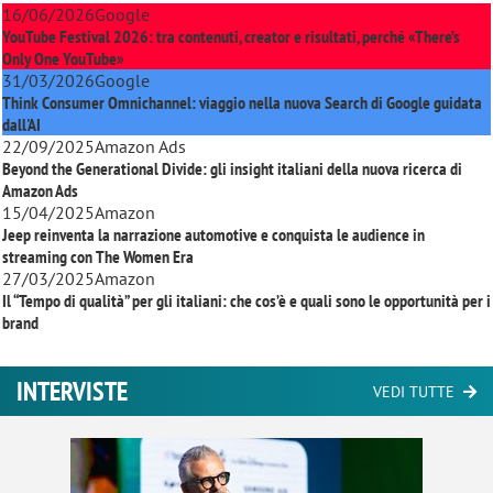
16/06/2026
Google
YouTube Festival 2026: tra contenuti, creator e risultati, perché «There’s
Only One YouTube»
31/03/2026
Google
Think Consumer Omnichannel: viaggio nella nuova Search di Google guidata
dall'AI
22/09/2025
Amazon Ads
Beyond the Generational Divide: gli insight italiani della nuova ricerca di
Amazon Ads
15/04/2025
Amazon
Jeep reinventa la narrazione automotive e conquista le audience in
streaming con
The Women Era
27/03/2025
Amazon
Il “Tempo di qualità” per gli italiani: che cos’è e quali sono le opportunità per i
brand
INTERVISTE
VEDI TUTTE