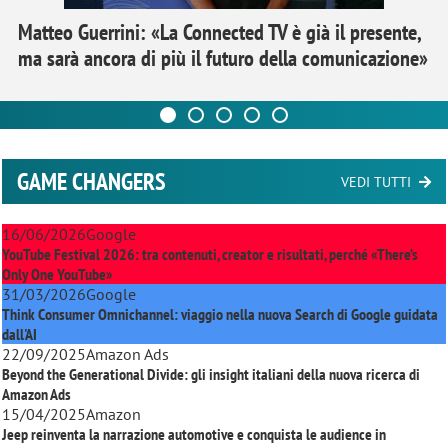
Matteo Guerrini: «La Connected TV è già il presente,
ma sarà ancora di più il futuro della comunicazione»
GAME CHANGERS
VEDI TUTTI
16/06/2026
Google
YouTube Festival 2026: tra contenuti, creator e risultati, perché «There’s
Only One YouTube»
31/03/2026
Google
Think Consumer Omnichannel: viaggio nella nuova Search di Google guidata
dall'AI
22/09/2025
Amazon Ads
Beyond the Generational Divide: gli insight italiani della nuova ricerca di
Amazon Ads
15/04/2025
Amazon
Jeep reinventa la narrazione automotive e conquista le audience in