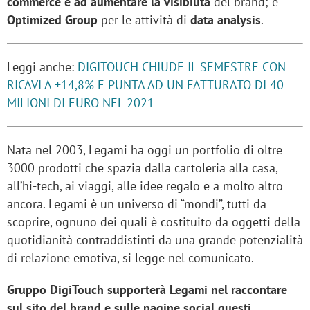
commerce e ad aumentare la visibilità
del brand; e
Optimized Group
per le attività di
data analysis
.
Leggi anche:
DIGITOUCH CHIUDE IL SEMESTRE CON
RICAVI A +14,8% E PUNTA AD UN FATTURATO DI 40
MILIONI DI EURO NEL 2021
Nata nel 2003, Legami ha oggi un portfolio di oltre
3000 prodotti che spazia dalla cartoleria alla casa,
all’hi-tech, ai viaggi, alle idee regalo e a molto altro
ancora. Legami è un universo di “mondi”, tutti da
scoprire, ognuno dei quali è costituito da oggetti della
quotidianità contraddistinti da una grande potenzialità
di relazione emotiva, si legge nel comunicato.
Gruppo DigiTouch supporterà Legami nel raccontare
sul sito del brand e sulle pagine social questi