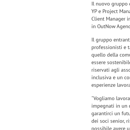
Il nuovo gruppo 
YP e Project Man
Client Manager i
in OutNow Agenc
Il gruppo entrant
professionisti e 
quello della com
essere sostenibil
riservati agli a
inclusiva e un co
esperienze lavora
"Vogliamo lavora
impegnati in un 
garantirci un fut
dei soci senior, r
possibile avere u