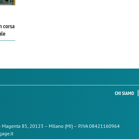
n corsa
ale
CHI SIAMO
so Magenta 85,
20123 – Milano (MI) – P.IVA 08421160964
age.it