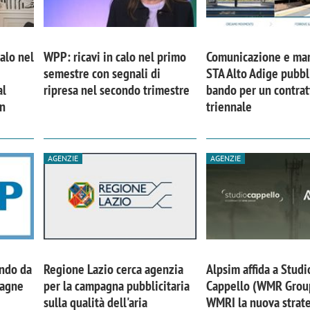
calo nel
WPP: ricavi in calo nel primo
Comunicazione e mar
semestre con segnali di
STA Alto Adige pubbl
al
ripresa nel secondo trimestre
bando per un contrat
in
triennale
AGENZIE
AGENZIE
iora di Deloitte Digital:
Ricerche di mercato. Neri,
ità resta centrale, l’AI deve
Doxa: «Non basta più desc
ando da
Regione Lazio cerca agenzia
Alpsim affida a Studi
e il talento»
fenomeni: bisogna compre
pagne
per la campagna pubblicitaria
Cappello (WMR Grou
tradurli in azioni»
sulla qualità dell'aria
WMRI la nuova strate