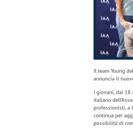
Manassero, Samsung Ads: «Con Total
Perez, Sam
View la reach della CTV diventa
mercato st
finalmente misurabile»
crescere»
Il team Young del
annuncia il nuov
I giovani, dai 18
italiano dell’Ass
professionisti, a
continua per agg
possibilità di cre