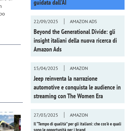
guidata dall'AI
n
ppo
22/09/2025
AMAZON ADS
Beyond the Generational Divide: gli
insight italiani della nuova ricerca di
Amazon Ads
15/04/2025
AMAZON
Jeep reinventa la narrazione
automotive e conquista le audience in
streaming con
The Women Era
27/03/2025
AMAZON
Il “Tempo di qualità” per gli italiani: che cos’è e quali
sono le opportunità per i brand