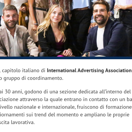
sung Ads: «L'Italia è un
Networking agli eventi: c
rategico e continuerà a
startup Kicè punta a elimi
"spreco di relazioni"
 capitolo italiano di
International Advertising Association
o gruppo di coordinamento.
 ai 30 anni, godono di una sezione dedicata all’interno del
ociazione attraverso la quale entrano in contatto con un b
 livello nazionale e internazionale, fruiscono di formazione
iornamenti sui trend del momento e ampliano le proprie
scita lavorativa.