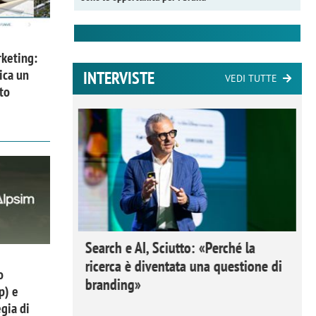
keting:
ica un
INTERVISTE
VEDI TUTTE
to
 Ipsos
Search e AI, Sciutto: «Perché la
rivere i
ricerca è diventata una questione di
o
nderli e
branding»
p) e
gia di