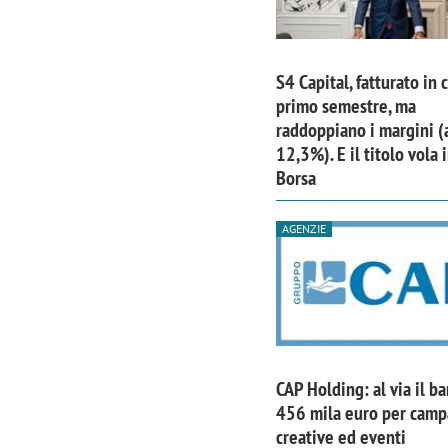
S4 Capital, fatturato in 
primo semestre, ma
raddoppiano i margini (
12,3%). E il titolo vola 
Borsa
AGENZIE
Scazz, quando un'agenzia di
Emanuele V
comunicazione crea un brand food:
«La creativ
CAP Holding: al via il b
«Marketing e prodotto devono
amplificar
456 mila euro per cam
crescere insieme»
creative ed eventi