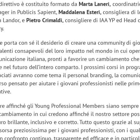
direttivo è costituito formato da
Marta Laneri,
coordinatri
ager in Publicis Sapient,
Maddalena Esteri,
consigliera di 
n Landor, e
Pietro Crimaldi,
consigliere di IAA YP ed Head o
y.
e porta con sé il desiderio di creare una community di gi
talenti consapevoli del loro impatto nel mondo in cui ope
unicazione italiana, pronti a favorire un cambiamento ch
e nel futuro dell’intero comparto. I prossimi corsi in pro
ssociati avranno come tema il personal branding, la comuni
rso pensato per aiutare i giovani professionisti nelle prim
tive.
re affinché gli Young Professional Members siano sempre
cambiamento in cui credono affinché il nostro settore po
uro brillante, inclusivo e corretto. Tutto questo grazie al s
isorsa preziosissima per i giovani professionisti, con i qual
n confronto continuo, trasparente ed efficace e in particol