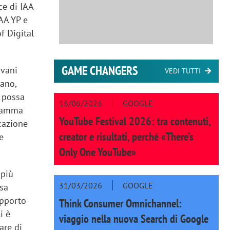
ce di IAA
IAA YP e
f Digital
GAME CHANGERS
ovani
VEDI TUTTI
rano,
e possa
16/06/2026
GOOGLE
gramma
YouTube Festival 2026: tra contenuti,
cazione
creator e risultati, perché «There’s
e
Only One YouTube»
 più
31/03/2026
GOOGLE
ssa
upporto
Think Consumer Omnichannel:
i è
viaggio nella nuova Search di Google
are di