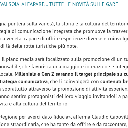
 VALSOIA, ALFAPARF... TUTTE LE NOVITÀ SULLE GARE
 punterà sulla varietà, la storia e la cultura del territori
tegia di comunicazione integrata che promuove la trasver
stica veneta, capace di offrire esperienze diverse e coinvolg
di là delle rotte turistiche più note.
 il piano media sarà focalizzato sulla promozione di un t
sponsabile, che favorisca una maggiore interazione e integ
locale.
Millenials e Gen Z saranno il target principale su c
strategia comunicativa
, che li coinvolgerà con
contenuti bre
a soprattutto attraverso la promozione di attività esperienz
ranno sentire protagonisti del loro viaggio invitandoli a p
ita e alla cultura del territorio.
egione per averci dato fiducia», afferma Claudio Capovilla
one straordinaria, che ha tanto da offrire e da raccontare,