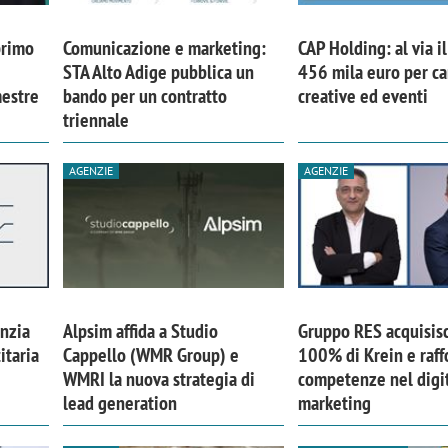
primo
Comunicazione e marketing:
CAP Holding: al via i
STA Alto Adige pubblica un
456 mila euro per 
mestre
bando per un contratto
creative ed eventi
triennale
AGENZIE
AGENZIE
nzia
Alpsim affida a Studio
Gruppo RES acquisisc
iora di Deloitte Digital:
Ricerche di mercato. Neri,
itaria
Cappello (WMR Group) e
100% di Krein e raff
ità resta centrale, l’AI deve
Doxa: «Non basta più desc
WMRI la nuova strategia di
competenze nel digi
e il talento»
fenomeni: bisogna compre
lead generation
marketing
tradurli in azioni»