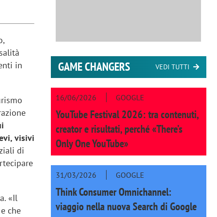
o,
salità
GAME CHANGERS
enti in
VEDI TUTTI
16/06/2026
GOOGLE
urismo
razione
YouTube Festival 2026: tra contenuti,
ui
creator e risultati, perché «There’s
vi, visivi
Only One YouTube»
iali di
artecipare
31/03/2026
GOOGLE
Think Consumer Omnichannel:
. «Il
viaggio nella nuova Search di Google
 e che