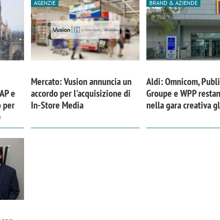
AGENZIE
BRAND & AZIENDE
Mercato: Vusion annuncia un
Aldi: Omnicom, Publi
GAP e
accordo per l'acquisizione di
Groupe e WPP restan
o per
In-Store Media
nella gara creativa g
e