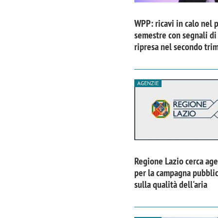
WPP: ricavi in calo nel 
semestre con segnali di
ripresa nel secondo tri
AGENZIE
Regione Lazio cerca age
Scazz, quando un'agenzia di
Emanuele V
per la campagna pubblic
comunicazione crea un brand food:
«La creativ
sulla qualità dell'aria
«Marketing e prodotto devono
amplificar
crescere insieme»