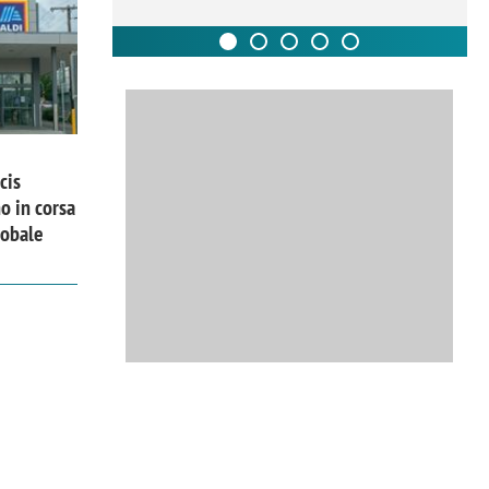
cis
o in corsa
lobale