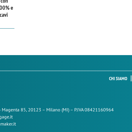
 con
 300% e
cavi
CHI SIAMO
so Magenta 85,
20123 – Milano (MI) – P.IVA 08421160964
age.it
maker.it