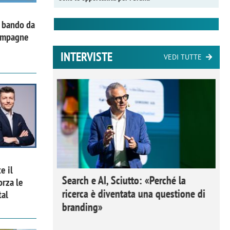
l bando da
campagne
INTERVISTE
VEDI TUTTE
e il
 Ipsos
Search e AI, Sciutto: «Perché la
orza le
rivere i
ricerca è diventata una questione di
tal
nderli e
branding»