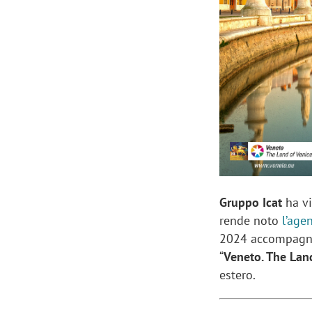
Manassero, Samsung Ads: «Con Total
Perez, Sam
View la reach della CTV diventa
mercato st
finalmente misurabile»
crescere»
Gruppo Icat
ha vi
rende noto
l’age
2024 accompagner
“
Veneto. The Lan
estero.