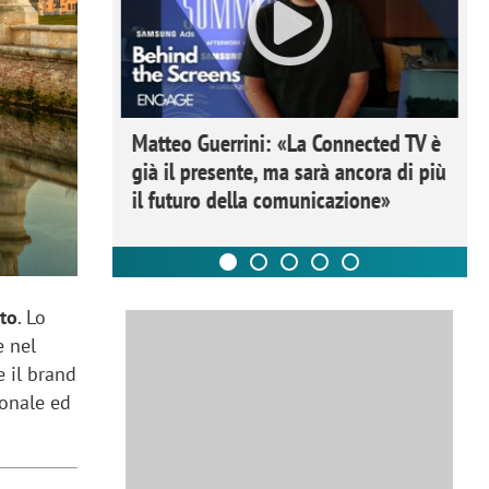
ome la
Matteo Guerrini: «La Connected TV è
nare lo
già il presente, ma sarà ancora di più
il futuro della comunicazione»
to
. Lo
e nel
 il brand
ionale ed