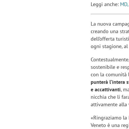
Leggi anche:
MD,
La nuova campagna
creando una stra
dell’offerta turi
ogni stagione, al 
Contestualmente,
sostenibile e re
con la comunità 
punterà l’intera 
e accattivanti
, m
nicchia che li fa
attivamente alla v
«Ringraziamo la R
Veneto è una regi