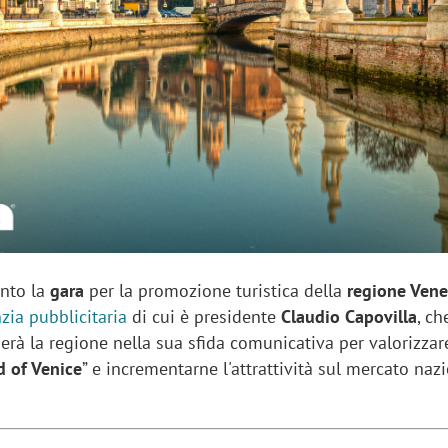
sung Ads: «L'Italia è un
Networking agli eventi: c
rategico e continuerà a
startup Kicè punta a elimi
"spreco di relazioni"
nto la
gara
per la promozione turistica della
regione Vene
nzia pubblicitaria
di cui è presidente
Claudio Capovilla
, ch
à la regione nella sua sfida comunicativa per valorizzare
d of Venice
” e incrementarne l'attrattività sul mercato naz