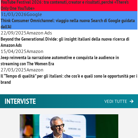
YouTube Festival 2026: tra contenuti, creator e risultati, perché «There’s
Only One YouTube»
31/03/2026
Google
Think Consumer Omnichannel: viaggio nella nuova Search di Google guidata
dall'AI
22/09/2025
Amazon Ads
Beyond the Generational Divide: gli insight italiani della nuova ricerca di
Amazon Ads
15/04/2025
Amazon
Jeep reinventa la narrazione automotive e conquista le audience in
streaming con
The Women Era
27/03/2025
Amazon
Il “Tempo di qualità” per gli italiani: che cos’è e quali sono le opportunità per i
brand
INTERVISTE
VEDI TUTTE