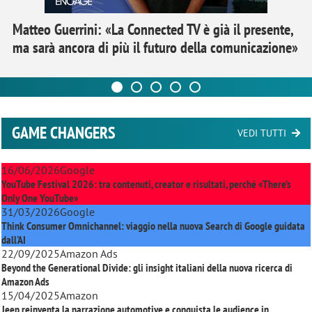
Matteo Guerrini: «La Connected TV è già il presente,
ma sarà ancora di più il futuro della comunicazione»
GAME CHANGERS
VEDI TUTTI
16/06/2026
Google
YouTube Festival 2026: tra contenuti, creator e risultati, perché «There’s
Only One YouTube»
31/03/2026
Google
Think Consumer Omnichannel: viaggio nella nuova Search di Google guidata
dall'AI
22/09/2025
Amazon Ads
Beyond the Generational Divide: gli insight italiani della nuova ricerca di
Amazon Ads
15/04/2025
Amazon
Jeep reinventa la narrazione automotive e conquista le audience in