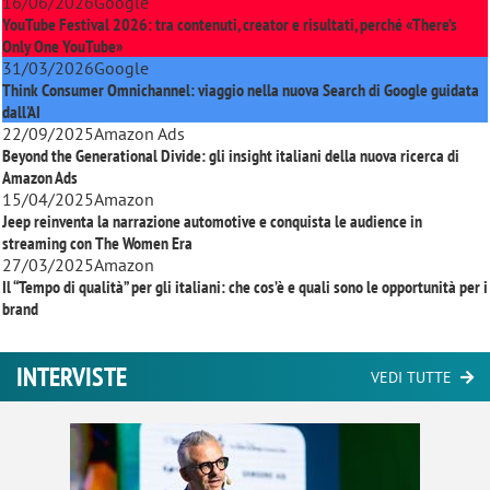
16/06/2026
Google
YouTube Festival 2026: tra contenuti, creator e risultati, perché «There’s
Only One YouTube»
31/03/2026
Google
Think Consumer Omnichannel: viaggio nella nuova Search di Google guidata
dall'AI
22/09/2025
Amazon Ads
Beyond the Generational Divide: gli insight italiani della nuova ricerca di
Amazon Ads
15/04/2025
Amazon
Jeep reinventa la narrazione automotive e conquista le audience in
streaming con
The Women Era
27/03/2025
Amazon
Il “Tempo di qualità” per gli italiani: che cos’è e quali sono le opportunità per i
brand
INTERVISTE
VEDI TUTTE