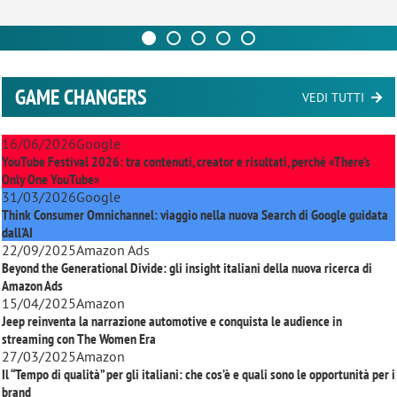
GAME CHANGERS
VEDI TUTTI
16/06/2026
Google
YouTube Festival 2026: tra contenuti, creator e risultati, perché «There’s
Only One YouTube»
31/03/2026
Google
Think Consumer Omnichannel: viaggio nella nuova Search di Google guidata
dall'AI
22/09/2025
Amazon Ads
Beyond the Generational Divide: gli insight italiani della nuova ricerca di
Amazon Ads
15/04/2025
Amazon
Jeep reinventa la narrazione automotive e conquista le audience in
streaming con
The Women Era
27/03/2025
Amazon
Il “Tempo di qualità” per gli italiani: che cos’è e quali sono le opportunità per i
brand