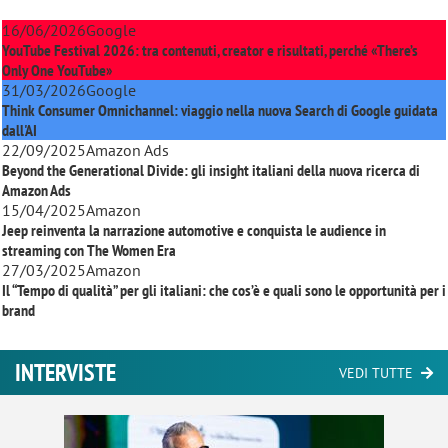
16/06/2026
Google
YouTube Festival 2026: tra contenuti, creator e risultati, perché «There’s
Only One YouTube»
31/03/2026
Google
Think Consumer Omnichannel: viaggio nella nuova Search di Google guidata
dall'AI
22/09/2025
Amazon Ads
Beyond the Generational Divide: gli insight italiani della nuova ricerca di
Amazon Ads
15/04/2025
Amazon
Jeep reinventa la narrazione automotive e conquista le audience in
streaming con
The Women Era
27/03/2025
Amazon
Il “Tempo di qualità” per gli italiani: che cos’è e quali sono le opportunità per i
brand
INTERVISTE
VEDI TUTTE