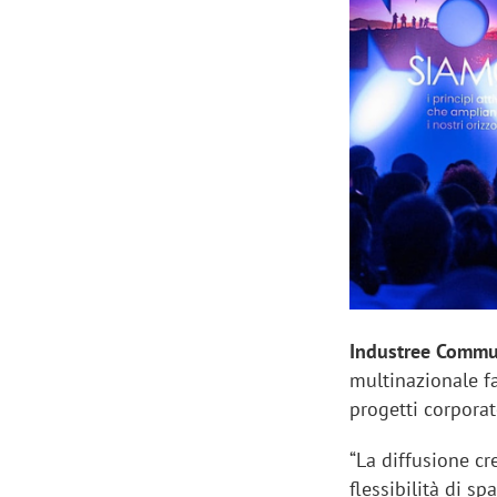
Manassero, Samsung Ads: «Con Total
Perez, Sam
View la reach della CTV diventa
mercato st
finalmente misurabile»
crescere»
Industree Comm
multinazionale f
progetti corpora
“La diffusione cr
flessibilità di s