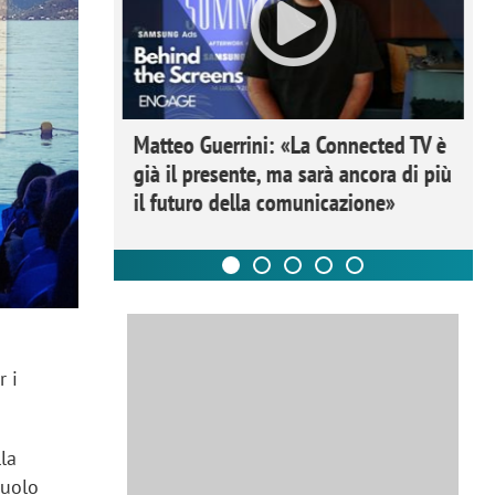
ome la
Matteo Guerrini: «La Connected TV è
nare lo
già il presente, ma sarà ancora di più
il futuro della comunicazione»
r i
lla
ruolo