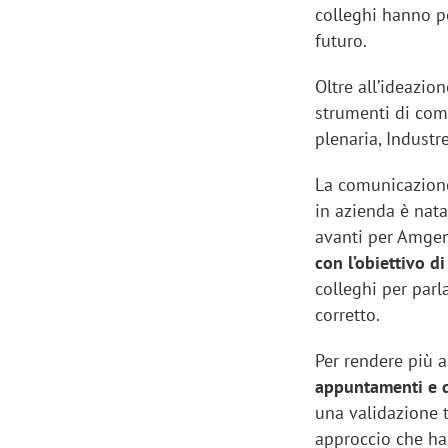
colleghi hanno p
futuro.
Oltre all’ideazion
strumenti di co
plenaria, Industr
La comunicazione
in azienda è nat
avanti per Amge
con l’obiettivo d
colleghi per parl
corretto.
Scazz, quando un'agenzia di
Emanuele V
Per rendere più a
comunicazione crea un brand food:
«La creativ
appuntamenti e di
«Marketing e prodotto devono
amplificar
una validazione t
crescere insieme»
approccio che ha