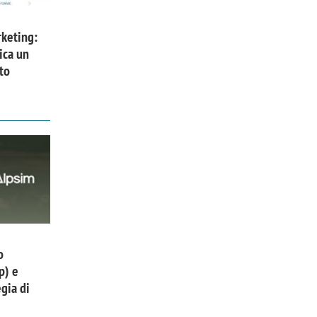
keting:
ica un
to
o
p) e
gia di