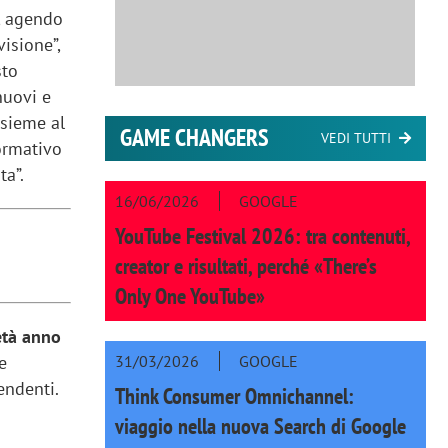
e, agendo
visione”,
sto
nuovi e
nsieme al
GAME CHANGERS
VEDI TUTTI
formativo
ta”.
16/06/2026
GOOGLE
YouTube Festival 2026: tra contenuti,
creator e risultati, perché «There’s
Only One YouTube»
età anno
31/03/2026
GOOGLE
e
endenti.
Think Consumer Omnichannel:
viaggio nella nuova Search di Google
a