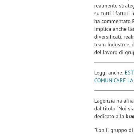
realmente strateg
su tutti i fattor
ha commentato
implica anche l’a
diversificati, re
team Industree, d
del lavoro di gr
Leggi anche:
EST
COMUNICARE LA 
L’agenzia ha affi
dal titolo “Noi 
dedicato alla
bra
"Con il gruppo d