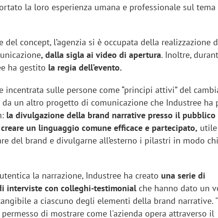
ortato la loro esperienza umana e professionale sul tema
e del concept, l’agenzia si è occupata della realizzazione di
municazione
, dalla sigla ai video di apertura
. Inoltre, duran
ee ha gestito
la regia dell’evento.
 incentrata sulle persone come “principi attivi” del cam
a da un altro progetto di comunicazione che Industree ha 
n:
la divulgazione della brand narrative presso il pubblico
i creare un linguaggio comune efficace e partecipato,
utile 
are del brand e divulgarne all’esterno i pilastri in modo ch
iora di Deloitte Digital:
Ricerche di mercato. Neri,
utentica la narrazione, Industree ha creato
una serie di
ità resta centrale, l’AI deve
Doxa: «Non basta più desc
 interviste con colleghi-testimonial
che hanno dato un v
e il talento»
fenomeni: bisogna compre
angibile a ciascuno degli elementi della brand narrative. 
tradurli in azioni»
 permesso di mostrare come l'azienda opera attraverso il