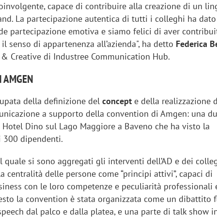
involgente, capace di contribuire alla creazione di un li
nd. La partecipazione autentica di tutti i colleghi ha dato
e partecipazione emotiva e siamo felici di aver contribui
 il senso di appartenenza all’azienda", ha detto
Federica Be
y & Creative di Industree Communication Hub.
N AMGEN
cupata della definizione del
concept
e della realizzazione 
unicazione a supporto della convention di Amgen: una du
d Hotel Dino sul Lago Maggiore a Baveno che ha visto la
i 300 dipendenti.
al quale si sono aggregati gli interventi dell’AD e dei colle
a centralità delle persone come “principi attivi”, capaci di
siness con le loro competenze e peculiarità professionali 
esto la convention è stata organizzata come un dibattito f
eech dal palco e dalla platea, e una parte di talk show in