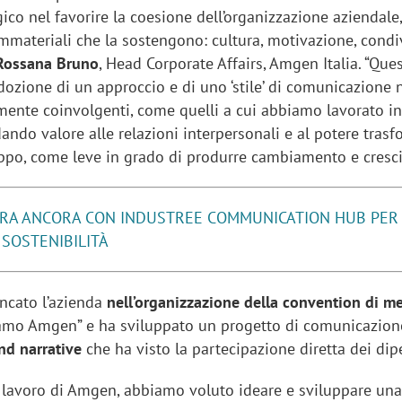
ico nel favorire la coesione dell’organizzazione aziendal
i immateriali che la sostengono: cultura, motivazione, condi
Rossana Bruno
, Head Corporate Affairs, Amgen Italia. “Que
dozione di un approccio e di uno ‘stile’ di comunicazione 
almente coinvolgenti, come quelli a cui abbiamo lavorato i
ando valore alle relazioni interpersonali e al potere tras
uppo, come leve in grado di produrre cambiamento e cresci
RA ANCORA CON INDUSTREE COMMUNICATION HUB PER
SOSTENIBILITÀ
ancato l’azienda
nell’organizzazione della convention di m
siamo Amgen” e ha sviluppato un progetto di comunicazion
nd narrative
che ha visto la partecipazione diretta dei dip
i lavoro di Amgen, abbiamo voluto ideare e sviluppare un