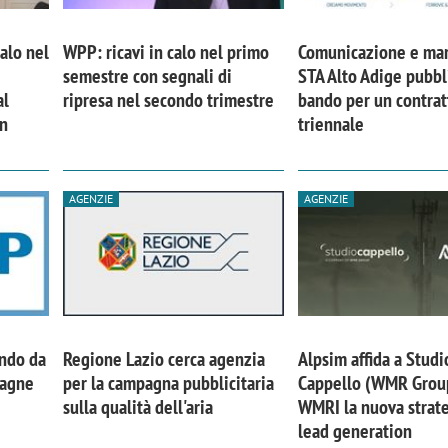
calo nel
WPP: ricavi in calo nel primo
Comunicazione e mar
semestre con segnali di
STA Alto Adige pubbl
al
ripresa nel secondo trimestre
bando per un contrat
in
triennale
AGENZIE
AGENZIE
ando da
Regione Lazio cerca agenzia
Alpsim affida a Studi
pagne
per la campagna pubblicitaria
Cappello (WMR Grou
sulla qualità dell'aria
WMRI la nuova strate
lead generation