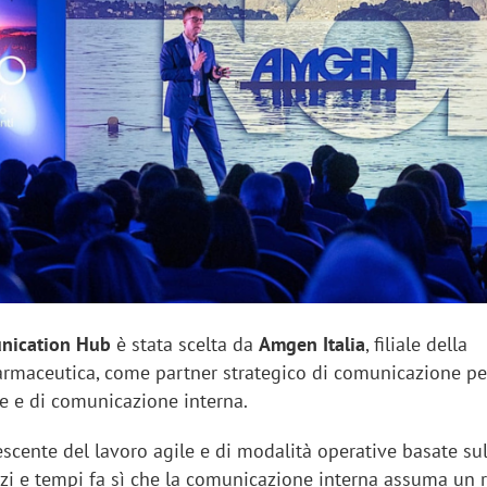
sung Ads: «L'Italia è un
Networking agli eventi: c
rategico e continuerà a
startup Kicè punta a elimi
"spreco di relazioni"
unication Hub
è stata scelta da
Amgen Italia
, filiale della
armaceutica, come partner strategico di comunicazione pe
te e di comunicazione interna.
escente del lavoro agile e di modalità operative basate su
pazi e tempi fa sì che la comunicazione interna assuma un 