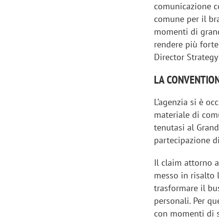
comunicazione co
comune per il bra
momenti di grand
rendere più forte
Director Strateg
LA CONVENTIO
L’agenzia si è oc
materiale di com
tenutasi al Gran
partecipazione d
Il claim attorno 
messo in risalto l
trasformare il bu
personali. Per qu
con momenti di sp