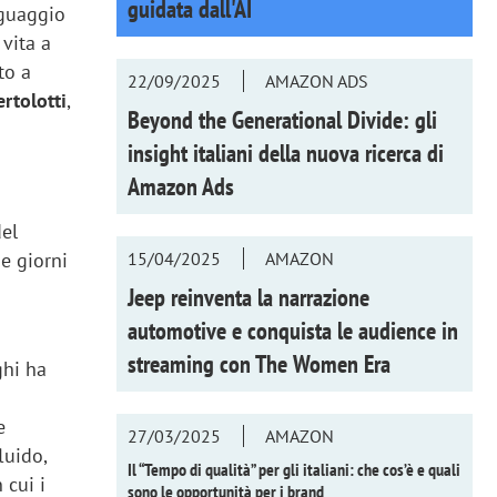
guidata dall'AI
nguaggio
 vita a
to a
22/09/2025
AMAZON ADS
rtolotti
,
Beyond the Generational Divide: gli
insight italiani della nuova ricerca di
Amazon Ads
del
15/04/2025
AMAZON
e giorni
Jeep reinventa la narrazione
automotive e conquista le audience in
streaming con
The Women Era
ghi ha
e
27/03/2025
AMAZON
luido,
Il “Tempo di qualità” per gli italiani: che cos’è e quali
 cui i
sono le opportunità per i brand