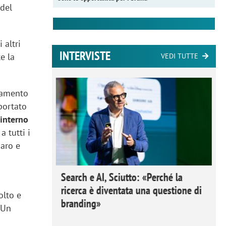
 del
 altri
INTERVISTE
te la
VEDI TUTTE
biamento
portato
 interno
a tutti i
iaro e
 Ipsos
Search e AI, Sciutto: «Perché la
rivere i
ricerca è diventata una questione di
olto e
nderli e
branding»
"Un