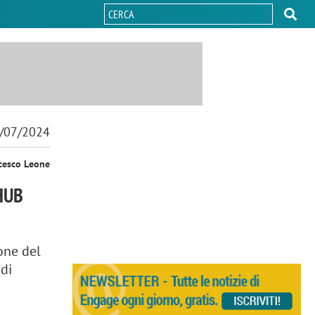
/07/2024
cesco Leone
HUB
one del
di