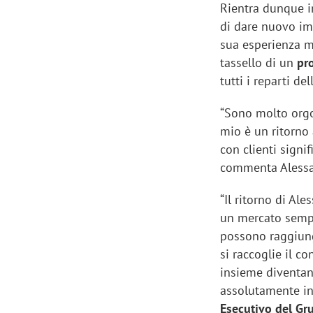
Rientra dunque i
di dare nuovo imp
sua esperienza ma
tassello di un
pr
tutti i reparti del
“Sono molto orgog
mio è un ritorno 
con clienti signi
commenta Alessa
“Il ritorno di A
un mercato sempr
possono raggiunge
si raccoglie il co
insieme diventano
assolutamente in
Esecutivo del Gr