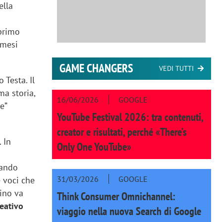
ella
 primo
 mesi
GAME CHANGERS
VEDI TUTTI
 Testa. Il
ma storia,
16/06/2026
GOOGLE
e”
YouTube Festival 2026: tra contenuti,
creator e risultati, perché «There’s
 In
Only One YouTube»
uando
31/03/2026
GOOGLE
e voci che
lino va
Think Consumer Omnichannel:
reativo
viaggio nella nuova Search di Google