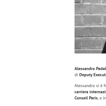
Manassero, Samsung Ads: «Con Total
Perez, Sam
View la reach della CTV diventa
mercato st
finalmente misurabile»
crescere»
Alessandro Pada
di
Deputy Executi
Alessandro si è 
carriera internaz
Conseil Paris
, e 