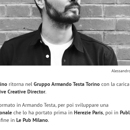
sung Ads: «L'Italia è un
Networking agli eventi: c
rategico e continuerà a
startup Kicè punta a elimi
"spreco di relazioni"
Alessandr
lino
ritorna nel
Gruppo Armando Testa Torino
con la carica
ve Creative Director
.
formato in Armando Testa, per poi sviluppare una
ionale
che lo ha portato prima in
Herezie Paris
, poi in
Publ
infine in
Le Pub Milano
.