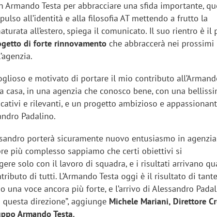
n Armando Testa per abbracciare una sfida importante, qu
ulso all’identità e alla filosofia AT mettendo a frutto la
turata all’estero, spiega il comunicato. Il suo rientro è il
ogetto di forte rinnovamento
che abbraccerà nei prossimi
l’agenzia.
lioso e motivato di portare il mio contributo all’Armando
a casa, in una agenzia che conosco bene, con una bellissi
ficativi e rilevanti, e un progetto ambizioso e appassionant
ndro Padalino.
lessandro porterà sicuramente nuovo entusiasmo in agenzia.
e più complesso sappiamo che certi obiettivi si
re solo con il lavoro di squadra, e i risultati arrivano q
ntributo di tutti. L’Armando Testa oggi è il risultato di tant
 una voce ancora più forte, e l’arrivo di Alessandro Pada
 questa direzione”, aggiunge
Michele Mariani, Direttore C
uppo Armando Testa.