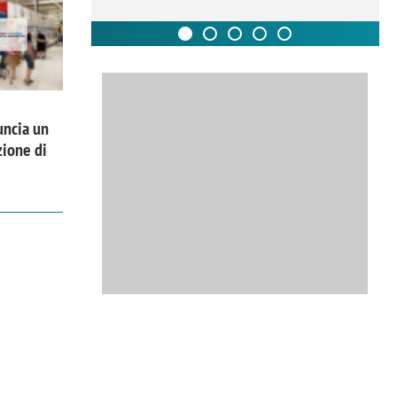
uncia un
zione di