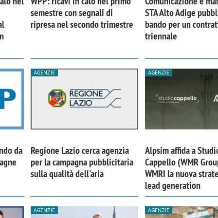
calo nel
WPP: ricavi in calo nel primo
Comunicazione e mar
semestre con segnali di
STA Alto Adige pubbl
al
ripresa nel secondo trimestre
bando per un contrat
in
triennale
AGENZIE
AGENZIE
ando da
Regione Lazio cerca agenzia
Alpsim affida a Studi
pagne
per la campagna pubblicitaria
Cappello (WMR Grou
iora di Deloitte Digital:
Ricerche di mercato. Neri,
sulla qualità dell'aria
WMRI la nuova strate
ità resta centrale, l’AI deve
Doxa: «Non basta più desc
lead generation
e il talento»
fenomeni: bisogna compre
tradurli in azioni»
AGENZIE
AGENZIE