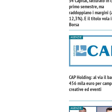
S4 Capital, fatturato in 
primo semestre, ma
raddoppiano i margini (
12,3%). E il titolo vola 
Borsa
AGENZIE
CAP Holding: al via il b
456 mila euro per cam
Scazz, quando un'agenzia di
Emanuele V
creative ed eventi
comunicazione crea un brand food:
«La creativ
«Marketing e prodotto devono
amplificar
crescere insieme»
AGENZIE