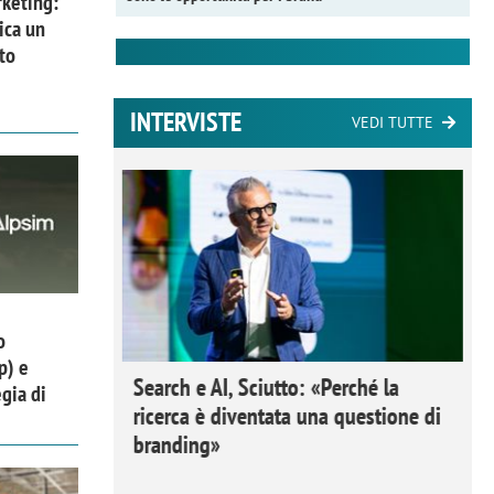
keting:
ica un
to
INTERVISTE
VEDI TUTTE
o
p) e
 Ipsos
Search e AI, Sciutto: «Perché la
gia di
rivere i
ricerca è diventata una questione di
nderli e
branding»