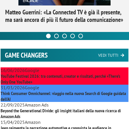
Matteo Guerrini: «La Connected TV è già il presente,
ma sarà ancora di più il futuro della comunicazione»
GAME CHANGERS
VEDI TUTTI
16/06/2026
Google
YouTube Festival 2026: tra contenuti, creator e risultati, perché «There’s
Only One YouTube»
31/03/2026
Google
Think Consumer Omnichannel: viaggio nella nuova Search di Google guidata
dall'AI
22/09/2025
Amazon Ads
Beyond the Generational Divide: gli insight italiani della nuova ricerca di
Amazon Ads
15/04/2025
Amazon
Jeep reinventa la narrazione automotive e conquista le audience in