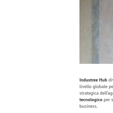
Manassero, Samsung Ads: «Con Total
Perez, Sam
View la reach della CTV diventa
mercato st
finalmente misurabile»
crescere»
Industree Hub
di
livello globale p
strategica dell’a
tecnologico
per 
business.