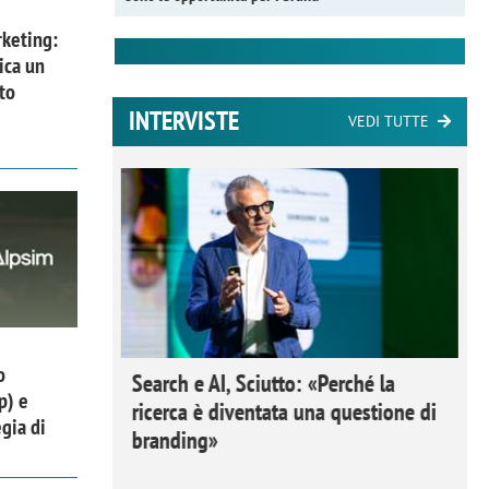
keting:
ica un
to
INTERVISTE
VEDI TUTTE
o
 Ipsos
Search e AI, Sciutto: «Perché la
p) e
rivere i
ricerca è diventata una questione di
gia di
nderli e
branding»