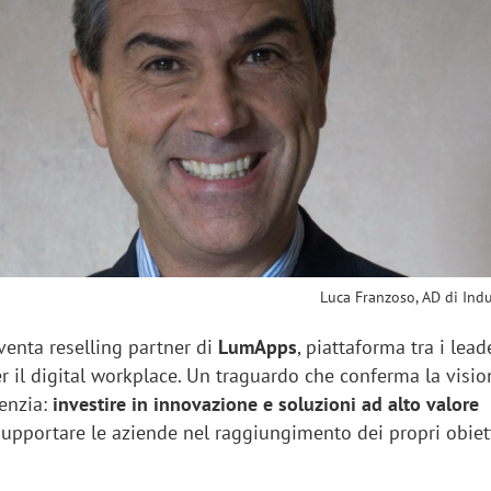
sung Ads: «L'Italia è un
Networking agli eventi: c
rategico e continuerà a
startup Kicè punta a elimi
"spreco di relazioni"
Luca Franzoso, AD di Ind
venta reselling partner di
LumApps
, piattaforma tra i lead
er il digital workplace. Un traguardo che conferma la visi
genzia:
investire in innovazione e soluzioni ad alto valore
supportare le aziende nel raggiungimento dei propri obiett