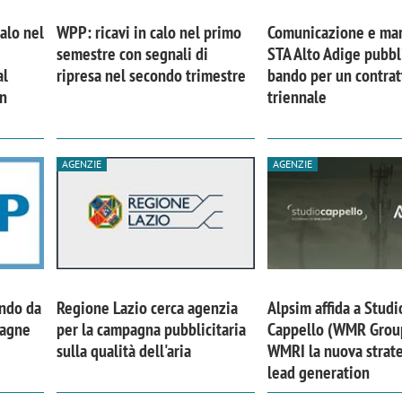
calo nel
WPP: ricavi in calo nel primo
Comunicazione e mar
semestre con segnali di
STA Alto Adige pubbl
al
ripresa nel secondo trimestre
bando per un contrat
in
triennale
AGENZIE
AGENZIE
ando da
Regione Lazio cerca agenzia
Alpsim affida a Studi
iora di Deloitte Digital:
Ricerche di mercato. Neri,
pagne
per la campagna pubblicitaria
Cappello (WMR Grou
ità resta centrale, l’AI deve
Doxa: «Non basta più desc
sulla qualità dell'aria
WMRI la nuova strate
e il talento»
fenomeni: bisogna compre
lead generation
tradurli in azioni»