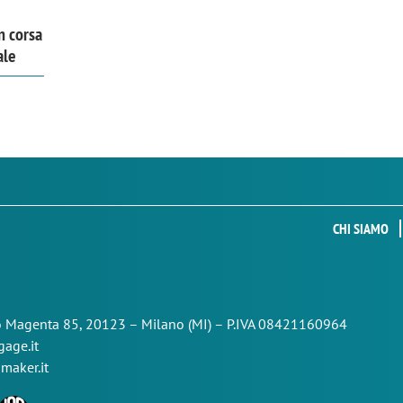
n corsa
ale
CHI SIAMO
so Magenta 85,
20123 – Milano (MI) – P.IVA 08421160964
age.it
maker.it