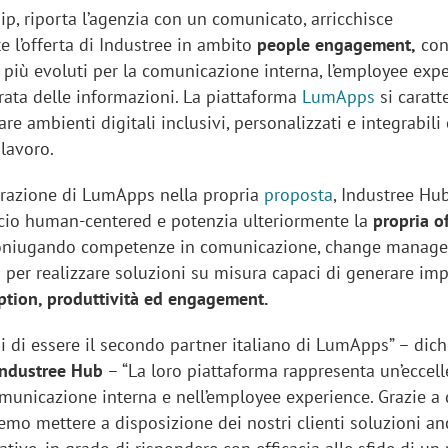
p, riporta l’agenzia con un comunicato, arricchisce
e l’offerta di Industree in ambito
people engagement,
co
 più evoluti per la comunicazione interna, l’employee exp
rata delle informazioni. La piattaforma
LumApps
si caratt
are ambienti digitali inclusivi, personalizzati e integrabili
 lavoro.
egrazione di LumApps nella propria
proposta
, Industree Hub
ccio human-centered e potenzia ulteriormente la
propria of
coniugando competenze in comunicazione, change manag
 per realizzare soluzioni su misura capaci di generare impa
ption, produttività ed engagement.
i di essere il secondo partner italiano di LumApps” –
dich
Industree Hub
– “La loro piattaforma rappresenta un’eccel
omunicazione interna e nell’employee experience. Grazie a
emo mettere a disposizione dei nostri clienti soluzioni an