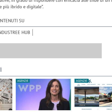
tive, in grado di rispondere con efficacia alle sfide di u
 più ibrido e digitale”.
ONTENUTI SU
NDUSTREE HUB
I
AGENZIE
AGENZIE