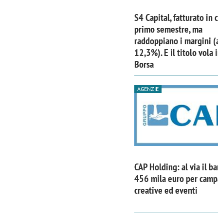
S4 Capital, fatturato in 
primo semestre, ma
raddoppiano i margini (
12,3%). E il titolo vola 
Borsa
AGENZIE
CAP Holding: al via il b
Scazz, quando un'agenzia di
Emanuele V
456 mila euro per cam
comunicazione crea un brand food:
«La creativ
creative ed eventi
«Marketing e prodotto devono
amplificar
crescere insieme»