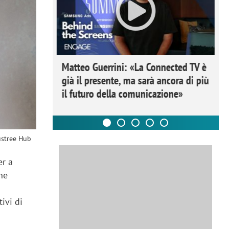
ome la
Matteo Guerrini: «La Connected TV è
nare lo
già il presente, ma sarà ancora di più
il futuro della comunicazione»
ustree Hub
er a
one
ivi di