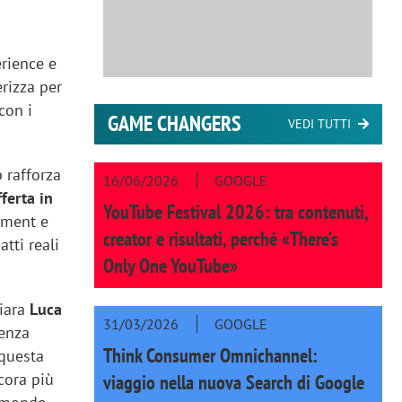
n
erience e
erizza per
 con i
GAME CHANGERS
VEDI TUTTI
 rafforza
16/06/2026
GOOGLE
ferta in
YouTube Festival 2026: tra contenuti,
ement e
creator e risultati, perché «There’s
tti reali
Only One YouTube»
iara
Luca
31/03/2026
GOOGLE
lenza
Think Consumer Omnichannel:
 questa
cora più
viaggio nella nuova Search di Google