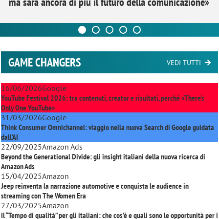
ma sarà ancora di più il futuro della comunicazione»
GAME CHANGERS
VEDI TUTTI
16/06/2026
Google
YouTube Festival 2026: tra contenuti, creator e risultati, perché «There’s
Only One YouTube»
31/03/2026
Google
Think Consumer Omnichannel: viaggio nella nuova Search di Google guidata
dall'AI
22/09/2025
Amazon Ads
Beyond the Generational Divide: gli insight italiani della nuova ricerca di
Amazon Ads
15/04/2025
Amazon
Jeep reinventa la narrazione automotive e conquista le audience in
streaming con
The Women Era
27/03/2025
Amazon
Il “Tempo di qualità” per gli italiani: che cos’è e quali sono le opportunità per i