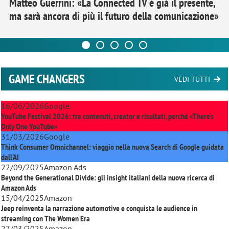
Matteo Guerrini: «La Connected TV è già il presente,
ma sarà ancora di più il futuro della comunicazione»
GAME CHANGERS
VEDI TUTTI
16/06/2026
Google
YouTube Festival 2026: tra contenuti, creator e risultati, perché «There’s
Only One YouTube»
31/03/2026
Google
Think Consumer Omnichannel: viaggio nella nuova Search di Google guidata
dall'AI
22/09/2025
Amazon Ads
Beyond the Generational Divide: gli insight italiani della nuova ricerca di
Amazon Ads
15/04/2025
Amazon
Jeep reinventa la narrazione automotive e conquista le audience in
streaming con
The Women Era
27/03/2025
Amazon