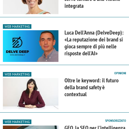
integrata
WEB MARKETING
Luca Dell'Anna (DelveDeep):
«La reputazione dei brand si
gioca sempre di più nelle
risposte dell'AI»
OPINIONI
WEB MARKETING
Oltre le keyword: il futuro
della brand safety è
contextual
SPONSORIZZATO
WEB MARKETING
GEO, la SEO per l'intelligenza