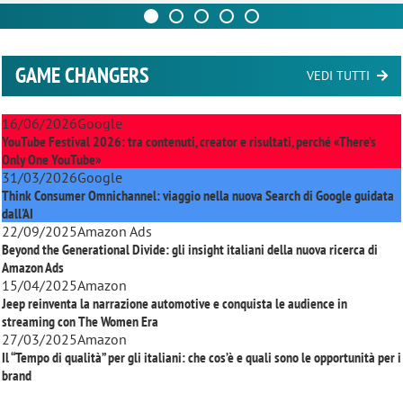
GAME CHANGERS
VEDI TUTTI
16/06/2026
Google
YouTube Festival 2026: tra contenuti, creator e risultati, perché «There’s
Only One YouTube»
31/03/2026
Google
Think Consumer Omnichannel: viaggio nella nuova Search di Google guidata
dall'AI
22/09/2025
Amazon Ads
Beyond the Generational Divide: gli insight italiani della nuova ricerca di
Amazon Ads
15/04/2025
Amazon
Jeep reinventa la narrazione automotive e conquista le audience in
streaming con
The Women Era
27/03/2025
Amazon
Il “Tempo di qualità” per gli italiani: che cos’è e quali sono le opportunità per i
brand