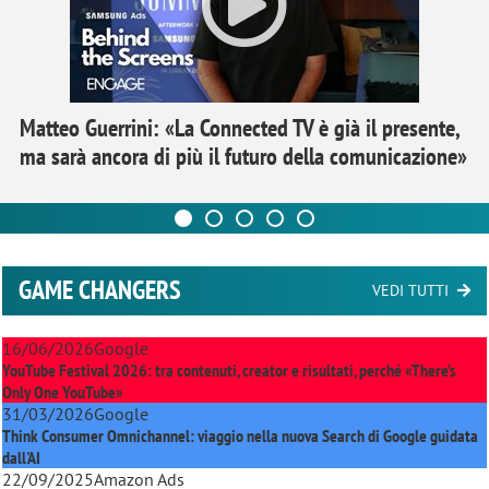
Matteo Guerrini: «La Connected TV è già il presente,
ma sarà ancora di più il futuro della comunicazione»
GAME CHANGERS
VEDI TUTTI
16/06/2026
Google
YouTube Festival 2026: tra contenuti, creator e risultati, perché «There’s
Only One YouTube»
31/03/2026
Google
Think Consumer Omnichannel: viaggio nella nuova Search di Google guidata
dall'AI
22/09/2025
Amazon Ads