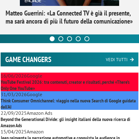
Matteo Guerrini: «La Connected TV è già il presente,
ma sarà ancora di più il futuro della comunicazione»
GAME CHANGERS
VEDI TUTTI
16/06/2026
Google
YouTube Festival 2026: tra contenuti, creator e risultati, perché «There’s
Only One YouTube»
31/03/2026
Google
Think Consumer Omnichannel: viaggio nella nuova Search di Google guidata
dall'AI
22/09/2025
Amazon Ads
Beyond the Generational Divide: gli insight italiani della nuova ricerca di
Amazon Ads
15/04/2025
Amazon
Jeep reinventa la narrazione automotive e conquista le audience in