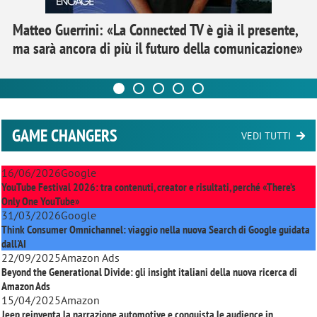
Matteo Guerrini: «La Connected TV è già il presente,
ma sarà ancora di più il futuro della comunicazione»
GAME CHANGERS
VEDI TUTTI
16/06/2026
Google
YouTube Festival 2026: tra contenuti, creator e risultati, perché «There’s
Only One YouTube»
31/03/2026
Google
Think Consumer Omnichannel: viaggio nella nuova Search di Google guidata
dall'AI
22/09/2025
Amazon Ads
Beyond the Generational Divide: gli insight italiani della nuova ricerca di
Amazon Ads
15/04/2025
Amazon
Jeep reinventa la narrazione automotive e conquista le audience in