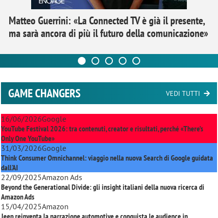
Matteo Guerrini: «La Connected TV è già il presente,
ma sarà ancora di più il futuro della comunicazione»
GAME CHANGERS
VEDI TUTTI
16/06/2026
Google
YouTube Festival 2026: tra contenuti, creator e risultati, perché «There’s
Only One YouTube»
31/03/2026
Google
Think Consumer Omnichannel: viaggio nella nuova Search di Google guidata
dall'AI
22/09/2025
Amazon Ads
Beyond the Generational Divide: gli insight italiani della nuova ricerca di
Amazon Ads
15/04/2025
Amazon
Jeep reinventa la narrazione automotive e conquista le audience in