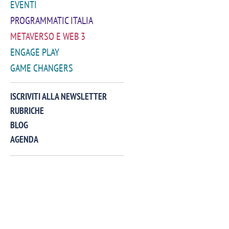
EVENTI
PROGRAMMATIC ITALIA
METAVERSO E WEB 3
ENGAGE PLAY
GAME CHANGERS
VIDEO
ISCRIVITI ALLA NEWSLETTER
RUBRICHE
BLOG
AGENDA
Manassero, Samsung Ads: «Con Total
Perez, Sam
View la reach della CTV diventa
mercato st