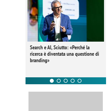
 Ipsos
Search e AI, Sciutto: «Perché la
rivere i
ricerca è diventata una questione di
nderli e
branding»