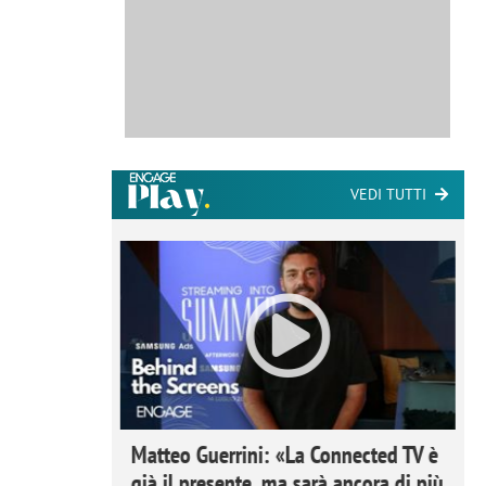
VEDI TUTTI
ome la
Matteo Guerrini: «La Connected TV è
nare lo
già il presente, ma sarà ancora di più