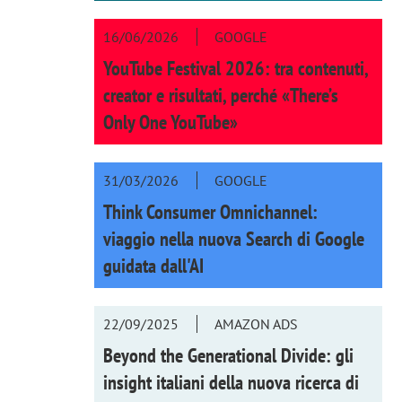
16/06/2026
GOOGLE
YouTube Festival 2026: tra contenuti,
creator e risultati, perché «There’s
Only One YouTube»
31/03/2026
GOOGLE
Think Consumer Omnichannel:
viaggio nella nuova Search di Google
guidata dall'AI
22/09/2025
AMAZON ADS
Beyond the Generational Divide: gli
insight italiani della nuova ricerca di