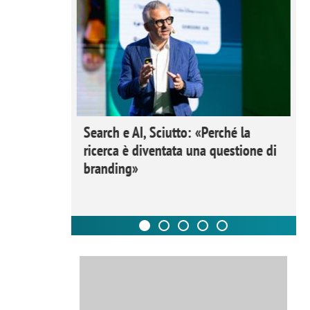
 Ipsos
Search e AI, Sciutto: «Perché la
rivere i
ricerca è diventata una questione di
nderli e
branding»