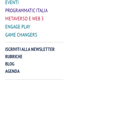
EVENTI
PROGRAMMATIC ITALIA
METAVERSO E WEB 3
ENGAGE PLAY
GAME CHANGERS
VIDEO
ISCRIVITI ALLA NEWSLETTER
RUBRICHE
BLOG
AGENDA
Manassero, Samsung Ads: «Con Total
Perez, Sam
View la reach della CTV diventa
mercato st