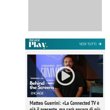
VEDI TUTTI
ome la
Matteo Guerrini: «La Connected TV è
nare lo
già il presente, ma sarà ancora di più