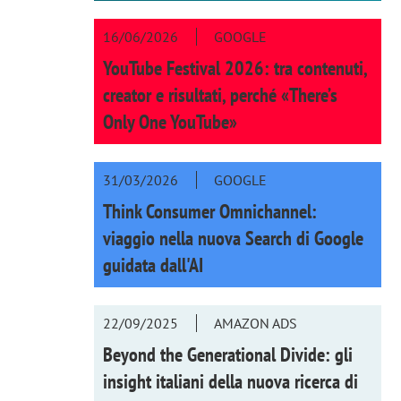
16/06/2026
GOOGLE
YouTube Festival 2026: tra contenuti,
creator e risultati, perché «There’s
Only One YouTube»
31/03/2026
GOOGLE
Think Consumer Omnichannel:
viaggio nella nuova Search di Google
guidata dall'AI
22/09/2025
AMAZON ADS
Beyond the Generational Divide: gli
insight italiani della nuova ricerca di